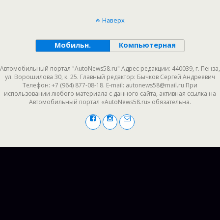
Наверх
Мобильн.
Компьютерная
Автомобильный портал "AutoNews58.ru" Адрес редакции: 440039, г. Пенза,
ул. Ворошилова 30, к. 25. Главный редактор: Бычков Сергей Андреевич
Телефон: +7 (964) 877-08-18. E-mail: autonews58@mail.ru При
использовании любого материала с данного сайта, активная ссылка на
Автомобильный портал «AutoNews58.ru» обязательна.