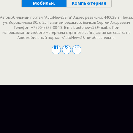
Мобильн.
Компьютерная
Автомобильный портал "AutoNews58.ru" Адрес редакции: 440039, г. Пенза,
ул. Ворошилова 30, к. 25. Главный редактор: Бычков Сергей Андреевич
Телефон: +7 (964) 877-08-18. E-mail: autonews58@mail.ru При
использовании любого материала с данного сайта, активная ссылка на
Автомобильный портал «AutoNews58.ru» обязательна.