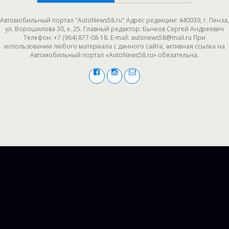
Автомобильный портал "AutoNews58.ru" Адрес редакции: 440039, г. Пенза,
ул. Ворошилова 30, к. 25. Главный редактор: Бычков Сергей Андреевич
Телефон: +7 (964) 877-08-18. E-mail: autonews58@mail.ru При
использовании любого материала с данного сайта, активная ссылка на
Автомобильный портал «AutoNews58.ru» обязательна.