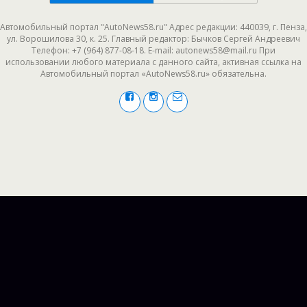
Автомобильный портал "AutoNews58.ru" Адрес редакции: 440039, г. Пенза,
ул. Ворошилова 30, к. 25. Главный редактор: Бычков Сергей Андреевич
Телефон: +7 (964) 877-08-18. E-mail: autonews58@mail.ru При
использовании любого материала с данного сайта, активная ссылка на
Автомобильный портал «AutoNews58.ru» обязательна.