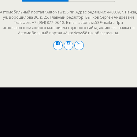
Автомобильный портал "AutoNews58.ru" Адрес редакции: 440039, г. Пенза,
ул. Ворошилова 30, к. 25. Главный редактор: Бычков Сергей Андреевич
Телефон: +7 (964) 877-08-18. E-mail: autonews58@mail.ru При
использовании любого материала с данного сайта, активная ссылка на
Автомобильный портал «AutoNews58.ru» обязательна.