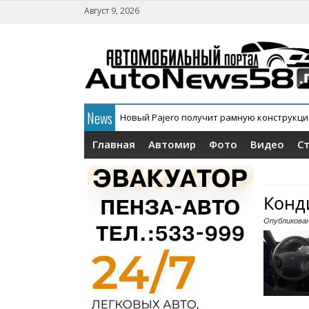
Август 9, 2026
News
Новый Pajero получит рамную конструкц
В России официально дебютировал кросс
Главная
Автомир
Фото
Видео
С
Конд
Опубликова