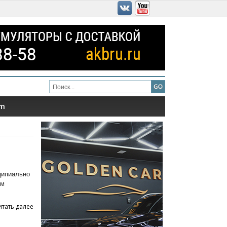
am
ципиально
ым
итать далее