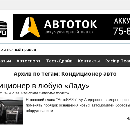
ию и полный привод
овер Wey V9X
татьи
Автоспорт
Тест-Драйв
Контакты
Racing Te
Архив по тегам:
Кондиционер авто
иционер в любую «Ладу»
но
16.08.2014 09:54
Natalie
в
Мировые новости
Нынешний глава "АвтоВАЗа" Бу Андерссон намерен прин
поменять порядок оснащения новых автомобилей бортов
оборудованием. ...
Ч