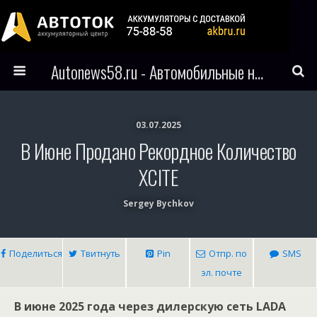
Autonews58.ru - Автомобильные новости Пензы и всего мира
03.07.2025
В Июне Продано Рекордное Количество
XCITE
Sergey Bychkov
Поделиться
Твитнуть
Pin
Отпр. по
SMS
эл. почте
В июне 2025 года через дилерскую сеть LADA