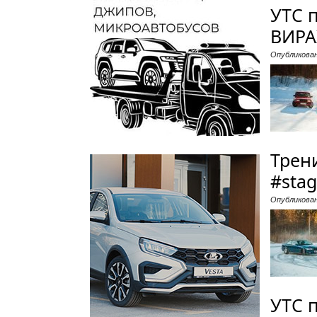
УТС 
ВИР
Опубликова
Трен
#stag
Опубликова
УТС 