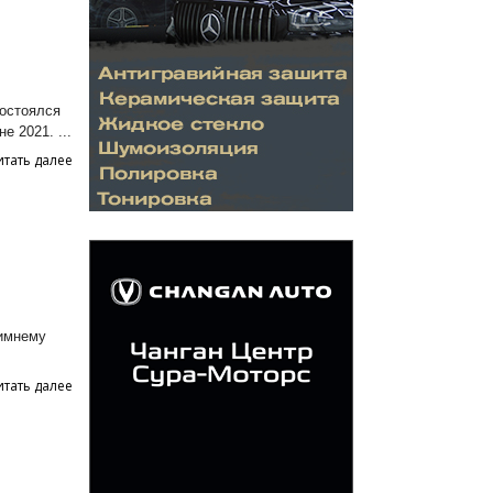
остоялся
 2021. ...
итать далее
зимнему
итать далее