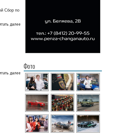
ый Сбор по
итать далее
Фото
итать далее