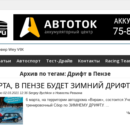
овер Wey V9X
татьи
Автоспорт
Тест-Драйв
Контакты
Racing Te
Архив по тегам:
Дрифт в Пензе
РТА, В ПЕНЗЕ БУДЕТ ЗИМНИЙ ДРИФТ
но
02.03.2021 12:36
Sergey Bychkov
в
Новости Региона
6 марта, на территории автодрома «Вираж», состоится Уч
тренировочный Сбор по ЗИМНЕМУ ДРИФТУ. ...
Ч