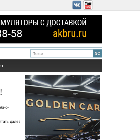
am
!
ебно-
итать далее