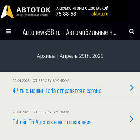
Autonews58.ru - Автомобильные новости Пензы и всего мира
Архивы › Апрель 29th, 2025
29.04.2025 • ОТ SERGEY BYCHKOV
47 тыс. машин Lada отправятся в сервис
29.04.2025 • ОТ SERGEY BYCHKOV
Citroёn C5 Aircross нового поколения