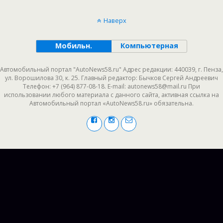
Наверх
Мобильн.
Компьютерная
Автомобильный портал "AutoNews58.ru" Адрес редакции: 440039, г. Пенза,
ул. Ворошилова 30, к. 25. Главный редактор: Бычков Сергей Андреевич
Телефон: +7 (964) 877-08-18. E-mail: autonews58@mail.ru При
использовании любого материала с данного сайта, активная ссылка на
Автомобильный портал «AutoNews58.ru» обязательна.