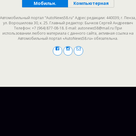
Мобильн.
Компьютерная
Автомобильный портал "AutoNews58.ru" Адрес редакции: 440039, г. Пенза,
ул. Ворошилова 30, к. 25. Главный редактор: Бычков Сергей Андреевич
Телефон: +7 (964) 877-08-18. E-mail: autonews58@mail.ru При
использовании любого материала с данного сайта, активная ссылка на
Автомобильный портал «AutoNews58.ru» обязательна.