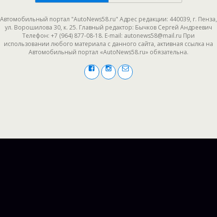
Автомобильный портал "AutoNews58.ru" Адрес редакции: 440039, г. Пенза,
ул. Ворошилова 30, к. 25. Главный редактор: Бычков Сергей Андреевич
Телефон: +7 (964) 877-08-18. E-mail: autonews58@mail.ru При
использовании любого материала с данного сайта, активная ссылка на
Автомобильный портал «AutoNews58.ru» обязательна.