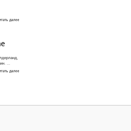
итать далее
he
елдерланд,
н. ...
итать далее