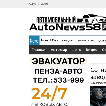
Август 7, 2026
News
Новый Pajero получит рамную конструкц
В России официально дебютировал кросс
Главная
Автомир
Фото
Видео
С
Сотн
заво
Опубликова