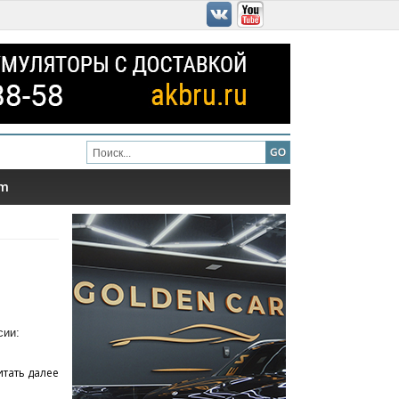
am
сии:
итать далее