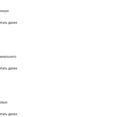
енную
итать далее
гинального
итать далее
товых
итать далее