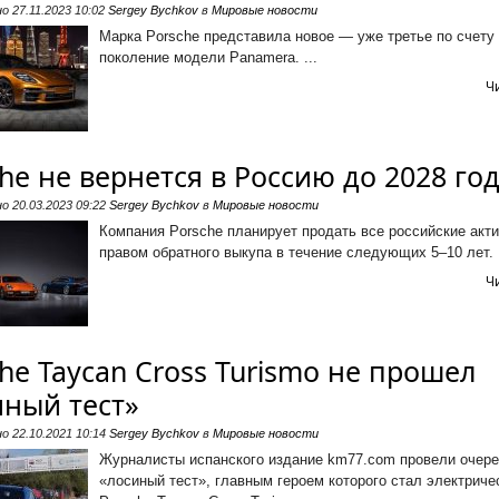
но
27.11.2023 10:02
Sergey Bychkov
в
Мировые новости
Марка Porsche представила новое — уже третье по счету
поколение модели Panamera. ...
Ч
he не вернется в Россию до 2028 го
но
20.03.2023 09:22
Sergey Bychkov
в
Мировые новости
Компания Porsche планирует продать все российские акт
правом обратного выкупа в течение следующих 5–10 лет. .
Ч
he Taycan Cross Turismo не прошел
иный тест»
но
22.10.2021 10:14
Sergey Bychkov
в
Мировые новости
Журналисты испанского издание km77.com провели очер
«лосиный тест», главным героем которого стал электриче