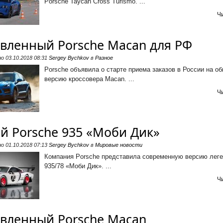
Porsche Taycan Cross Turismo. ...
Ч
вленный Porsche Macan для РФ
но
03.10.2018 08:31
Sergey Bychkov
в
Разное
Porsche объявила о старте приема заказов в России на о
версию кроссовера Macan. ...
Ч
й Porsche 935 «Моби Дик»
но
01.10.2018 07:13
Sergey Bychkov
в
Мировые новости
Компания Porsche представила современную версию леге
935/78 «Моби Дик». ...
Ч
вленный Porsche Macan