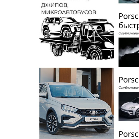
Pors
быст
Опубликова
Pors
Опубликова
Pors