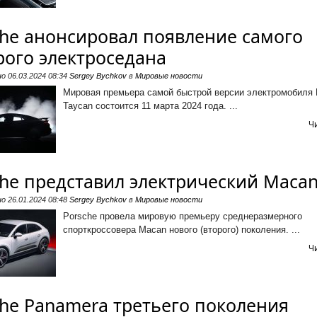
che анонсировал появление самого
рого электроседана
но
06.03.2024 08:34
Sergey Bychkov
в
Мировые новости
Мировая премьера самой быстрой версии электромобиля 
Taycan состоится 11 марта 2024 года. ...
Ч
che представил электрический Maca
но
26.01.2024 08:48
Sergey Bychkov
в
Мировые новости
Porsche провела мировую премьеру среднеразмерного
спорткроссовера Macan нового (второго) поколения. ...
Ч
che Panamera третьего поколения