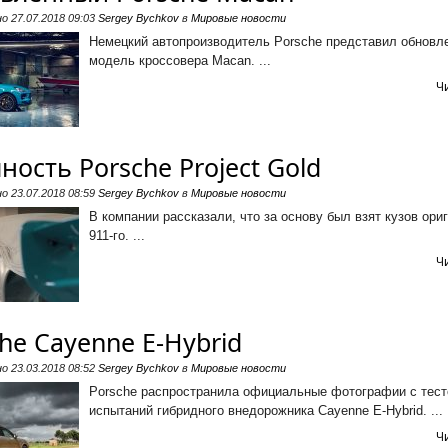
но
27.07.2018 09:03
Sergey Bychkov
в
Мировые новости
Немецкий автопроизводитель Porsche представил обновл
модель кроссовера Macan. ...
Ч
ость Porsche Project Gold
но
23.07.2018 08:59
Sergey Bychkov
в
Мировые новости
В компании рассказали, что за основу был взят кузов ори
911-го. ...
Ч
he Cayenne E-Hybrid
но
23.03.2018 08:52
Sergey Bychkov
в
Мировые новости
Porsche распространила официальные фотографии с тес
испытаний гибридного внедорожника Cayenne E-Hybrid. ...
Ч