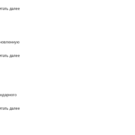
итать далее
бновленную
итать далее
ндарного
итать далее