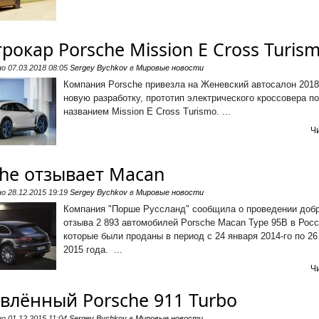
рокар Porsche Mission E Cross Turis
но
07.03.2018 08:05
Sergey Bychkov
в
Мировые новости
Компания Porsche привезла на Женевский автосалон 2018
новую разработку, прототип электрического кроссовера п
названием Mission E Cross Turismo. ...
Ч
che отзывает Macan
но
28.12.2015 19:19
Sergey Bychkov
в
Мировые новости
Компания "Порше Руссланд" сообщила о проведении доб
отзыва 2 893 автомобилей Porsche Macan Type 95B в Росс
которые были проданы в период с 24 января 2014-го по 26
2015 года. ...
Ч
влённый Porsche 911 Turbo
но
01.12.2015 11:04
Sergey Bychkov
в
Мировые новости