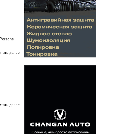
Porsche
итать далее
n
итать далее