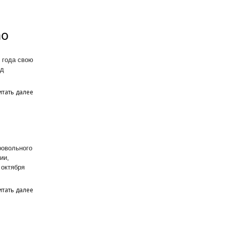
mo
 года свою
од
итать далее
ровольного
ии,
 октября
итать далее