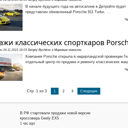
В начале будущего года на автосалоне в Детройте будет
представлен обновленный Porsche 911 Turbo. ...
Ч
ажи классических спорткаров Porsc
но
26.11.2015 16:03
Sergey Bychkov
в
Мировые новости
Компания Porsche открыла в нидерландской провинции Г
отдельный центр по продаже и ремонту классических маши
Ч
Стр. 1 из 3
1
2
3
Следущие
В РФ стартовали продажи новой версии
кроссовера Geely EX5
1 час ago