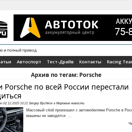
ию и полный привод
овер Wey V9X
татьи
Автоспорт
Тест-Драйв
Контакты
Racing Te
Архив по тегам:
Porsche
и Porsche по всей России перестали
диться
но
02.12.2025 10:21
Sergey Bychkov
в
Мировые новости
Массовый сбой произошел с автомобилями Porsche в Рос
машины не заводятся. ...
Ч