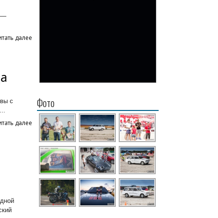
 —
итать далее
да
Фото
ивы с
..
итать далее
едной
ский