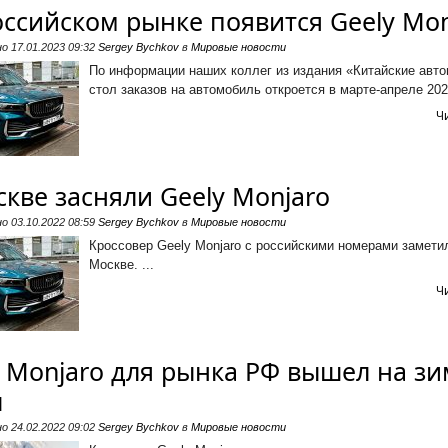
оссийском рынке появится Geely Mon
но
17.01.2023 09:32
Sergey Bychkov
в
Мировые новости
По информации наших коллег из издания «Китайские авто
стол заказов на автомобиль откроется в марте-апреле 2023
Ч
кве засняли Geely Monjaro
но
03.10.2022 08:59
Sergey Bychkov
в
Мировые новости
Кроссовер Geely Monjaro с российскими номерами замети
Москве. ...
Ч
y Monjaro для рынка РФ вышел на з
ы
но
24.02.2022 09:02
Sergey Bychkov
в
Мировые новости