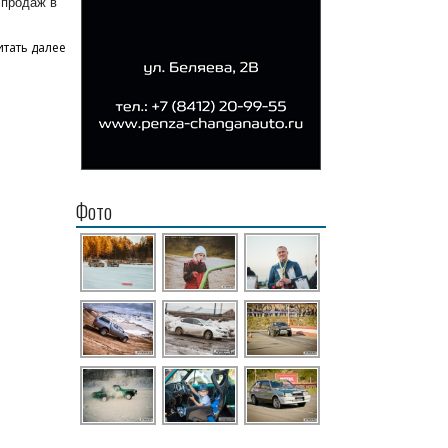
 продаж в
итать далее
Фото