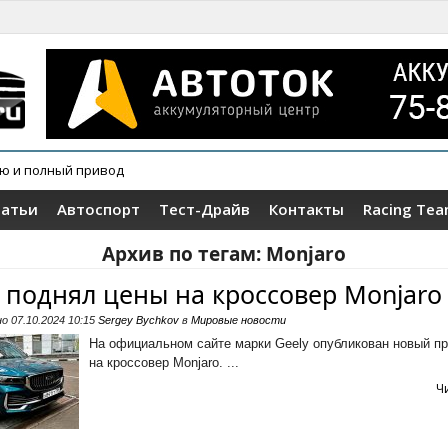
ию и полный привод
татьи
Автоспорт
Тест-Драйв
Контакты
Racing Te
Архив по тегам:
Monjaro
y поднял цены на кроссовер Monjaro
но
07.10.2024 10:15
Sergey Bychkov
в
Мировые новости
На официальном сайте марки Geely опубликован новый пр
на кроссовер Monjaro. ...
Ч