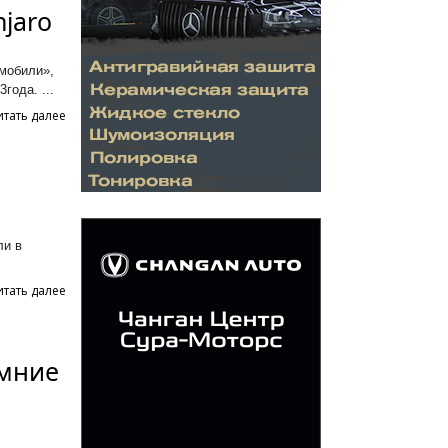
jaro
мобили»,
года. ...
итать далее
ли в
итать далее
имние