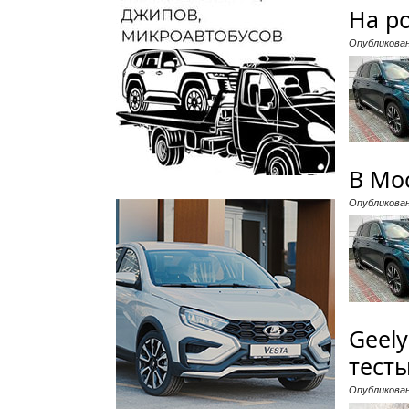
На р
Опубликова
В Мос
Опубликова
Geel
тест
Опубликова