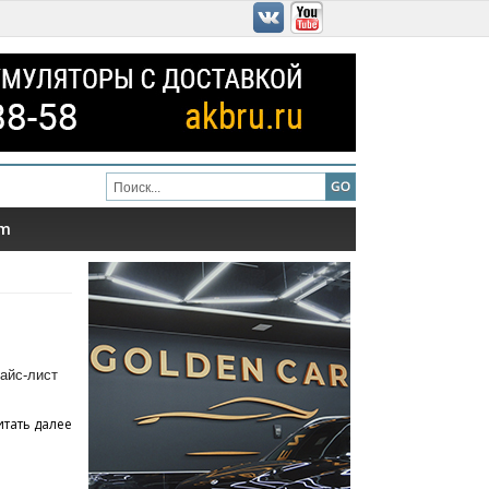
am
айс-лист
итать далее