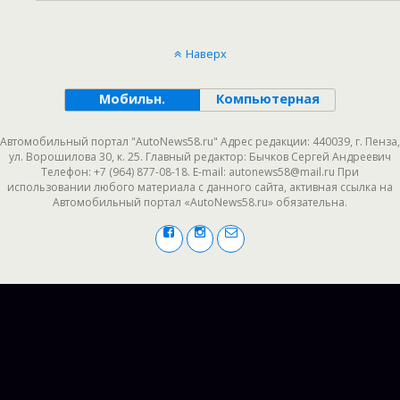
Наверх
Мобильн.
Компьютерная
Автомобильный портал "AutoNews58.ru" Адрес редакции: 440039, г. Пенза,
ул. Ворошилова 30, к. 25. Главный редактор: Бычков Сергей Андреевич
Телефон: +7 (964) 877-08-18. E-mail: autonews58@mail.ru При
использовании любого материала с данного сайта, активная ссылка на
Автомобильный портал «AutoNews58.ru» обязательна.