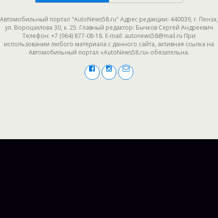
Автомобильный портал "AutoNews58.ru" Адрес редакции: 440039, г. Пенза,
ул. Ворошилова 30, к. 25. Главный редактор: Бычков Сергей Андреевич
Телефон: +7 (964) 877-08-18. E-mail: autonews58@mail.ru При
использовании любого материала с данного сайта, активная ссылка на
Автомобильный портал «AutoNews58.ru» обязательна.