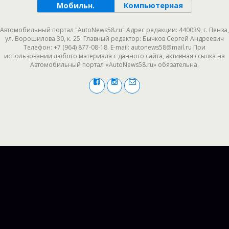
Мобильн.
Компьютерная
Автомобильный портал "AutoNews58.ru" Адрес редакции: 440039, г. Пенза,
ул. Ворошилова 30, к. 25. Главный редактор: Бычков Сергей Андреевич
Телефон: +7 (964) 877-08-18. E-mail: autonews58@mail.ru При
использовании любого материала с данного сайта, активная ссылка на
Автомобильный портал «AutoNews58.ru» обязательна.