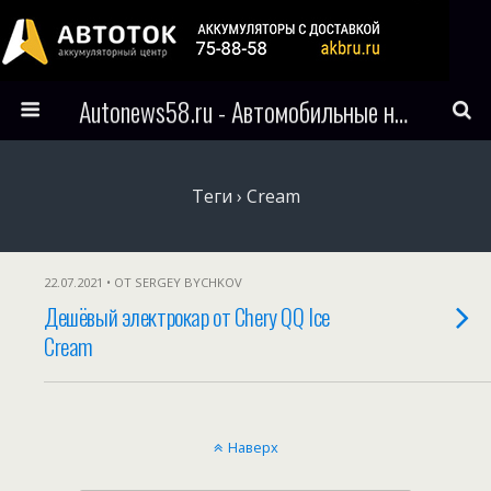
Autonews58.ru - Автомобильные новости Пензы и всего мира
Теги › Cream
22.07.2021 • ОТ SERGEY BYCHKOV
Дешёвый электрокар от Chery QQ Ice
Cream
Наверх