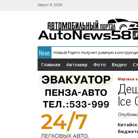
Август 9, 2026
News
Новый Pajero получит рамную конструкц
В России официально дебютировал кросс
Главная
Автомир
Фото
Видео
С
Мировые н
Деш
Ice
Опублик
Китайс
бюджетн