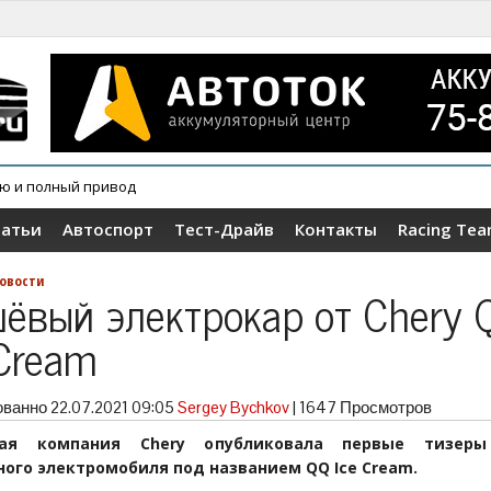
ию и полный привод
овер Wey V9X
татьи
Автоспорт
Тест-Драйв
Контакты
Racing Te
овости
ёвый электрокар от Chery 
 Cream
ованно
22.07.2021 09:05
Sergey Bychkov
|
1647 Просмотров
кая компания Chery опубликовала первые тизеры
ого электромобиля под названием QQ Ice Cream.