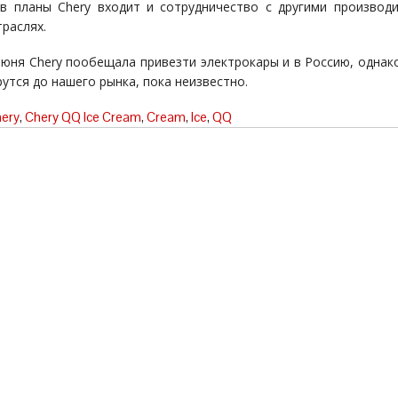
 в планы Chery входит и сотрудничество с другими производ
траслях.
июня Chery пообещала привезти электрокары и в Россию, однако
рутся до нашего рынка, пока неизвестно.
ery
,
Chery QQ Ice Cream
,
Cream
,
Ice
,
QQ