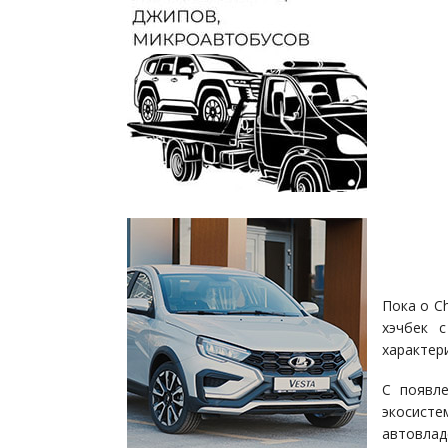
Пока о C
хэчбек 
характер
С появл
экосист
автовлад