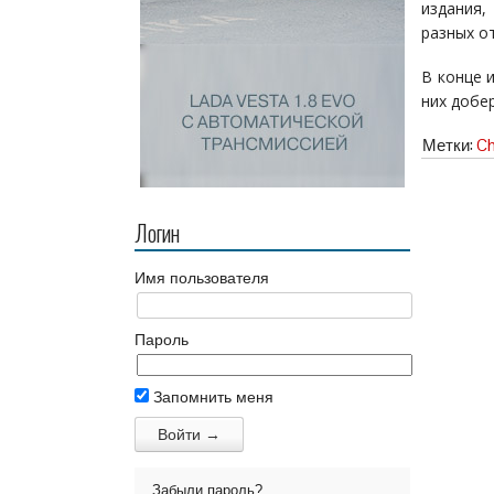
издания,
разных о
В конце 
них добе
Метки:
Ch
Логин
Имя пользователя
Пароль
Запомнить меня
Забыли пароль?