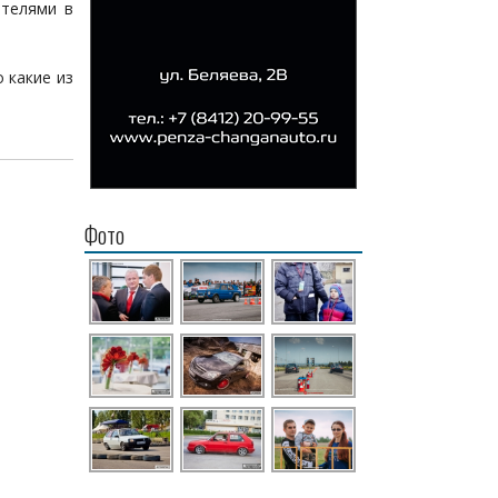
ителями в
 какие из
Фото