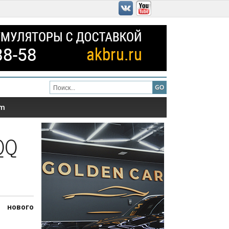
am
QQ
 нового