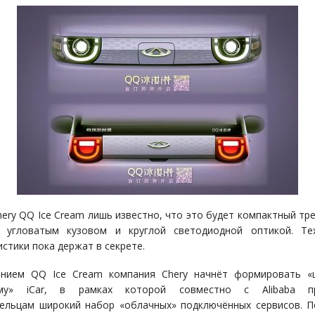
hery QQ Ice Cream лишь известно, что это будет компактный тр
с угловатым кузовом и круглой светодиодной оптикой. Тех
истики пока держат в секрете.
ением QQ Ice Cream компания Chery начнёт формировать «
ему» iCar, в рамках которой совместно с Alibaba п
ельцам широкий набор «облачных» подключённых сервисов. 