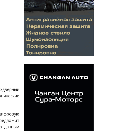
ехдверный
нические
цифровую
редложит
По данным