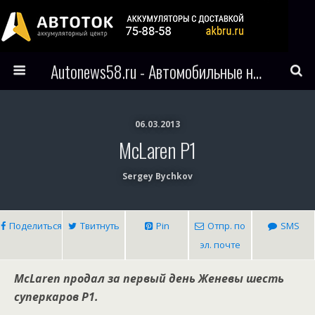
Autonews58.ru - Автомобильные новости Пензы и всего мира
06.03.2013
McLaren P1
Sergey Bychkov
Поделиться
Твитнуть
Pin
Отпр. по
SMS
эл. почте
McLaren продал за первый день Женевы шесть
суперкаров P1.