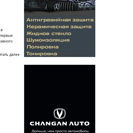
 в
впервые
лавного
итать далее