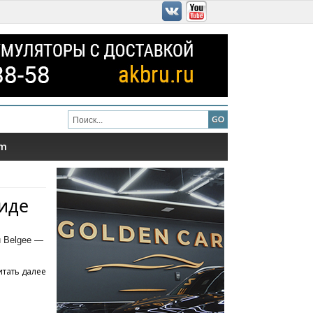
am
виде
и Belgee —
итать далее