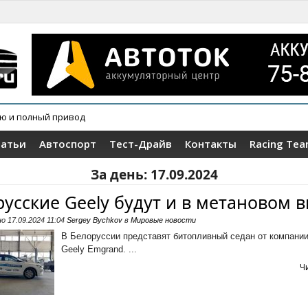
ию и полный привод
татьи
Автоспорт
Тест-Драйв
Контакты
Racing Te
За день:
17.09.2024
русские Geely будут и в метановом 
но
17.09.2024 11:04
Sergey Bychkov
в
Мировые новости
В Белоруссии представят битопливный седан от компани
Geely Emgrand. ...
Ч