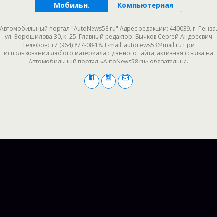
Мобильн.
Компьютерная
Автомобильный портал "AutoNews58.ru" Адрес редакции: 440039, г. Пенза,
ул. Ворошилова 30, к. 25. Главный редактор: Бычков Сергей Андреевич
Телефон: +7 (964) 877-08-18. E-mail: autonews58@mail.ru При
использовании любого материала с данного сайта, активная ссылка на
Автомобильный портал «AutoNews58.ru» обязательна.