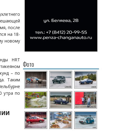
ухлетнего
 решающей
мя, после
ся на 18-
му новому
анды HRT
Фото
ртикеяном
кунд – по
да. Таким
Мельбурне
0 утра по
лии