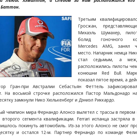
да Льюис Хэмилтон, а следом за ним расположился его
 Баттон.
Третьим квалифицировал
Гросжан, представляющи
Михаэль Шумахер, пило
болид гоночного кол
Mercedes AMG, занял ч
место. Напарник немца Ник
стал седьмым, а меж
расположились пилоты че
конюшни Red Bull. Мар
показал пятое время, а де
тор Гран-при Австралии Себастьян Феттель зафиксирова
т. На восьмой строчке расположился Пастор Мальдонадо на 
есятку замкнули Нико Хюлькенберг и Дэниэл Риккардо.
ый чемпион мира Фернандо Алонсо вылетел с трассы в первом
 второго сегмента квалификации. Ferrari испанца застряла в 
ришлось покинуть автомобиль. Из-за этого Алонсо не смог пр
есятку и остался 12-м. Партнер Фернандо по команде Фел