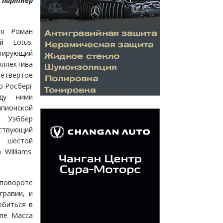
 партнер
ся Роман
й Lotus.
тирующий
лектива
етвертое
о Росберг
ду ними
мпионской
к Уэббер
йствующий
л шестой
Williams.
 повороте
гравии, и
обиться в
ипе Масса