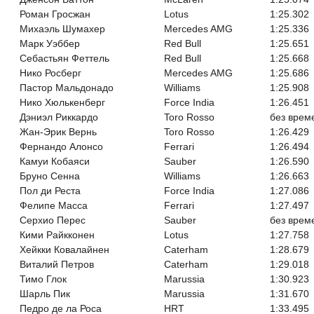
Роман Гросжан
Lotus
1:25.302
Михаэль Шумахер
Mercedes AMG
1:25.336
Марк Уэббер
Red Bull
1:25.651
Себастьян Феттель
Red Bull
1:25.668
Нико Росберг
Mercedes AMG
1:25.686
Пастор Мальдонадо
Williams
1:25.908
Нико Хюлькенберг
Force India
1:26.451
Дэниэл Риккардо
Toro Rosso
без врем
Жан-Эрик Вернь
Toro Rosso
1:26.429
Фернандо Алонсо
Ferrari
1:26.494
Камуи Кобаяси
Sauber
1:26.590
Бруно Сенна
Williams
1:26.663
Пол ди Реста
Force India
1:27.086
Фелипе Масса
Ferrari
1:27.497
Серхио Перес
Sauber
без врем
Кими Райкконен
Lotus
1:27.758
Хейкки Ковалайнен
Caterham
1:28.679
Виталий Петров
Caterham
1:29.018
Тимо Глок
Marussia
1:30.923
Шарль Пик
Marussia
1:31.670
Педро де ла Роса
HRT
1:33.495