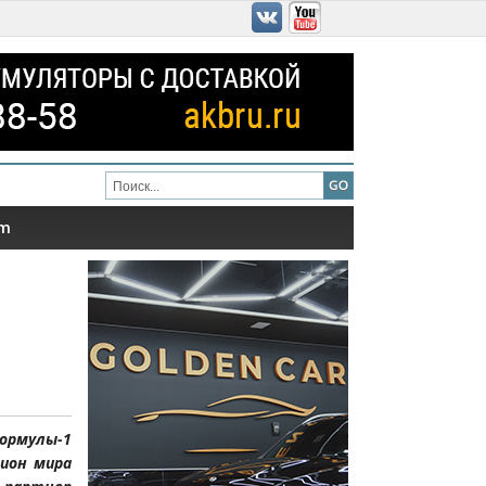
am
ормулы-1
пион мира