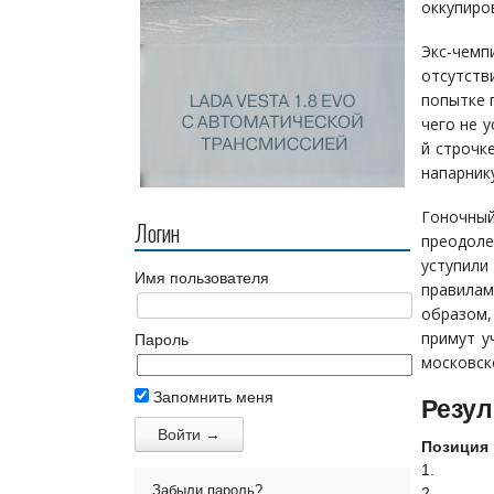
оккупиро
Экс-чемп
отсутств
попытке 
чего не 
й строчк
напарник
Гоночны
Логин
преодоле
уступили
Имя пользователя
правилам
образом,
примут у
Пароль
московск
Запомнить меня
Резул
Позиция
1.
Забыли пароль?
2.