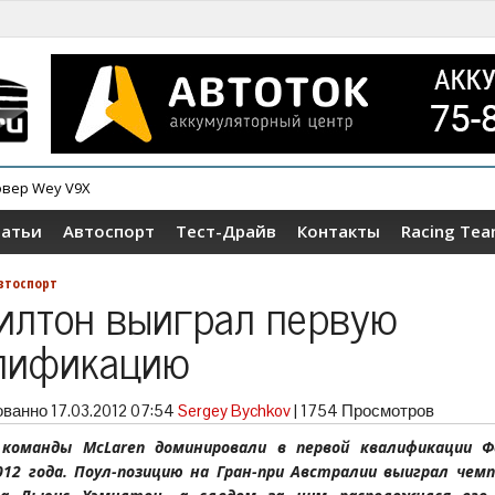
овер Wey V9X
татьи
Автоспорт
Тест-Драйв
Контакты
Racing Te
втоспорт
илтон выиграл первую
лификацию
ованно
17.03.2012 07:54
Sergey Bychkov
|
1754 Просмотров
команды McLaren доминировали в первой квалификации Ф
012 года. Поул-позицию на Гран-при Австралии выиграл чем