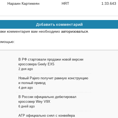
Нараин Картикеян
HRT
1:33.643
Добавить комментарий
авки комментария вам необходимо
авторизоваться
.
помощью:
В РФ стартовали продажи новой версии
кроссовера Geely EX5
2 дня ago
Новый Pajero получит рамную конструкцию
и полный привод
4 дня ago
В России официально дебютировал
кроссовер Wey V9X
6 дней ago
АГР официально снял с конвейера