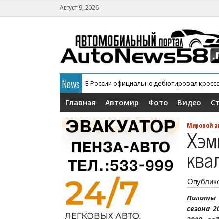
Август 9, 2026
News
В России официально дебютировал кросс
Главная
Автомир
Фото
Видео
С
Мировой а
Хэм
ква
Опублик
Пилоты 
сезона 2