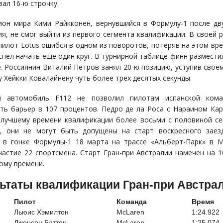
вал 16-ю строчку.
ион мира Кими Райкконен, вернувшийся в Формулу-1 после дв
ия, не смог выйти из первого сегмента квалификации. В своей
пилот Lotus ошибся в одном из поворотов, потеряв на этом вре
успел начать еще один круг. В турнирной таблице финн разместил
е. Россиянин Виталий Петров занял 20-ю позицию, уступив свое
у Хейкки Ковалайнену чуть более трех десятых секунды.
й автомобиль F112 не позволил пилотам испанской ком
ть барьер в 107 процентов. Педро де ла Роса с Нараином Ка
 лучшему времени квалификации более восьми с половиной се
, они не могут быть допущены на старт воскресного заез
 в гонке Формулы-1 18 марта на трассе «Альберт-Парк» в 
частие 22 спортсмена. Старт Гран-при Австралии намечен на 1
ому времени.
ьтаты квалификации Гран-при Австра
Пилот
Команда
Время
Льюис Хэмилтон
McLaren
1:24.922
Дженсон Баттон
McLaren
1:25.074