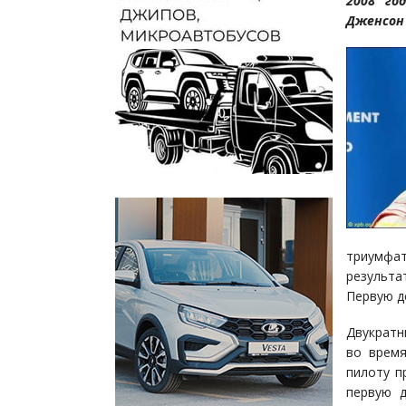
2008 го
Дженсон
триумфа
результа
Первую д
Двукратн
во время
пилоту п
первую д