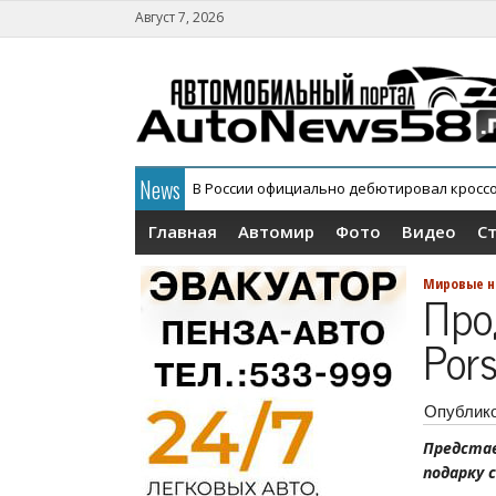
Август 7, 2026
News
В России официально дебютировал кросс
Главная
Автомир
Фото
Видео
С
Мировые н
Про
Por
Опублик
Предста
подарку 