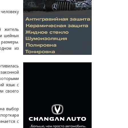
 человеку
й житель
 и шейных
 размеры.
одном из
отивилась
законной
которыми
ий язык с
ии своего
 на выбор
спорткара
инается с