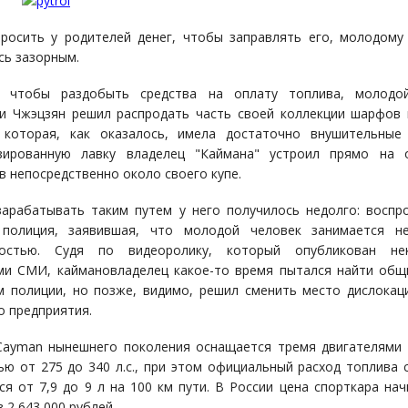
росить у родителей денег, чтобы заправлять его, молодому
сь зазорным.
, чтобы раздобыть средства на оплату топлива, молодо
и Чжэцзян решил распродать часть своей коллекции шарфов
 которая, как оказалось, имела достаточно внушительные
зированную лавку владелец "Каймана" устроил прямо на 
в непосредственно около своего купе.
зарабатывать таким путем у него получилось недолго: воспр
 полиция, заявившая, что молодой человек занимается не
ностью. Судя по видеоролику, который опубликован не
ми СМИ, каймановладелец какое-то время пытался найти общ
 полиции, но позже, видимо, решил сменить место дислокац
о предприятия.
Cayman нынешнего поколения оснащается тремя двигателями
ю от 275 до 340 л.с., при этом официальный расход топлива 
ся от 7,9 до 9 л на 100 км пути. В России цена спорткара нач
 2 643 000 рублей.