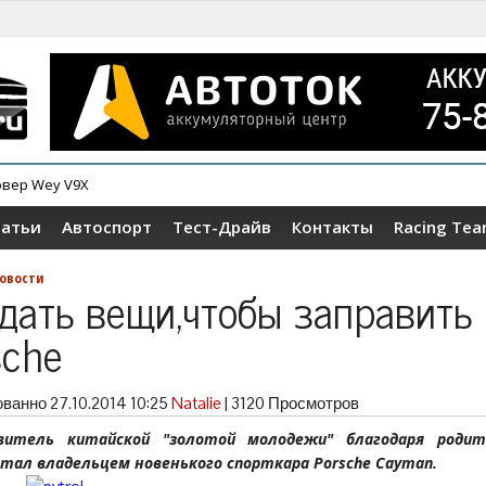
овер Wey V9X
татьи
Автоспорт
Тест-Драйв
Контакты
Racing Te
овости
дать вещи,чтобы заправить
sche
ованно
27.10.2014 10:25
Natalie
|
3120 Просмотров
витель китайской "золотой молодежи" благодаря родит
стал владельцем новенького спорткара Porsche Cayman.