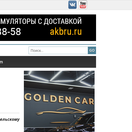
am
ельскому