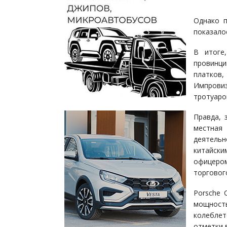
Однако п
показало
В итоге
провинци
платков,
Импрови
тротуаро
Правда, 
местная
деятель
китайски
офицером
торговог
Porsche 
мощность
колеблет
отметки в