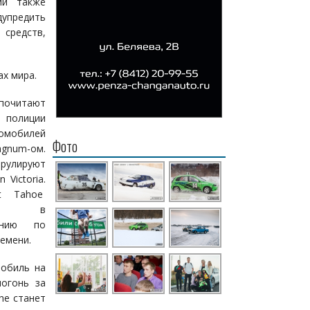
ии также
упредить
средств,
ах мира.
почитают
 полиции
омобилей
Фото
gnum-ом.
трулируют
Victoria.
et Tahoe
вует в
ению по
емени.
обиль на
погонь за
he станет