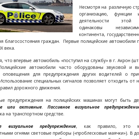
Несмотря на различную ст
организацию, функции
деятельности этой
одинаковы независ
континента, государственн
ня благосостояния граждан. Первые полицейские автомобили 
IХ века.
я, что впервые автомобиль «поступил на службу» в г. Акрон (шт
Полицейские автомобили часто оборудованы звуковой и ви
й оповещения для предупреждения других водителей о при
Использование специальных сигналов позволяет отходить от 
правил дорожного движения.
ые предупреждения на полицейских машинах могут быть дв
ые или активные
.
Пассивное визуальное предупреждени
ка на транспортном средстве.
е визуальное предупреждение
, как правило, это м
тными огнями световые приборы («проблесковые маячки»). В д