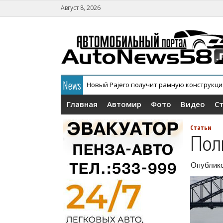
Август 8, 2026
News
В России официально дебютировал кросс
Главная
Автомир
Фото
Видео
С
Статьи
Пол
Опублик