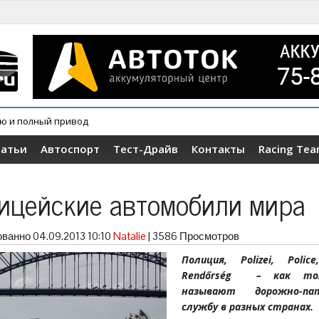
овер Wey V9X
татьи
Автоспорт
Тест-Драйв
Контакты
Racing Te
ицейские автомобили мира
ованно
04.09.2013 10:10
Natalie
|
3586 Просмотров
Полиция, Polizei, Police,
Rendőrség – как то
называют дорожно-пат
службу в разных странах.