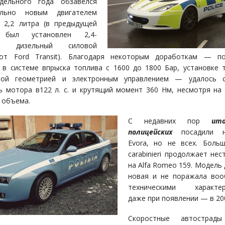
дельного года обзавелся
ельно новым двигателем
 2,2 литра (в предыдущей
 был установлен 2,4-
ый дизельный силовой
 от Ford Transit). Благодаря некоторым доработкам — п
 в системе впрыска топлива с 1600 до 1800 Бар, установке 
мой геометрией и электронным управлением — удалось с
 мотора в122 л. с. и крутящий момент 360 Нм, несмотря на
 объема.
С недавних пор
ита
полицейских
посадили н
Evora, но не всех. Боль
carabinieri продолжает нес
на Alfa Romeo 159. Модель 
новая и не поражала воо
техническими характер
даже при появлении — в 20
Скоростные автострад