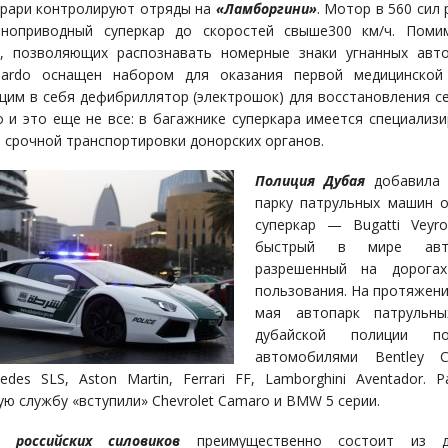
рари контролируют отряды на
«Ламборгини»
. Мотор в 560 сил
лноприводный суперкар до скоростей свыше300 км/ч. Поми
, позволяющих распознавать номерные знаки угнанных авт
llardo оснащен набором для оказания первой медицинской
им в себя дефибриллятор (электрошок) для восстановления с
о и это еще не все: в багажнике суперкара имеется специализ
я срочной транспортировки донорских органов.
Полиция Дубая
добавила 
парку патрульных машин 
суперкар — Bugatti Veyr
быстрый в мире авто
разрешенный на дорога
пользования. На протяжени
мая автопарк патрульн
дубайской полиции по
автомобилями Bentley Co
edes SLS, Aston Martin, Ferrari FF, Lamborghini Aventador. 
ую службу «вступили» Chevrolet Camaro и BMW 5 серии.
рк
российских силовиков
преимущественно состоит из д