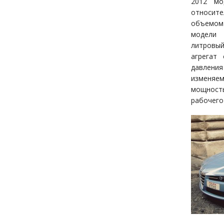
2012 мо
относит
объемом
модели
литров
агрегат
давления
изменяе
мощность
рабочего