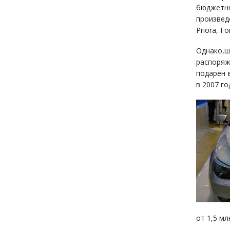
бюджетн
произвед
Priora, F
Однако,
распоря
подарен 
в 2007 г
от 1,5 мл