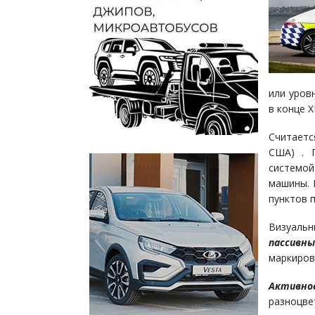
или уров
в конце Х
Считаетс
США) . 
системо
машины. 
пунктов 
Визуальн
пассивн
маркиров
Активно
разноцве