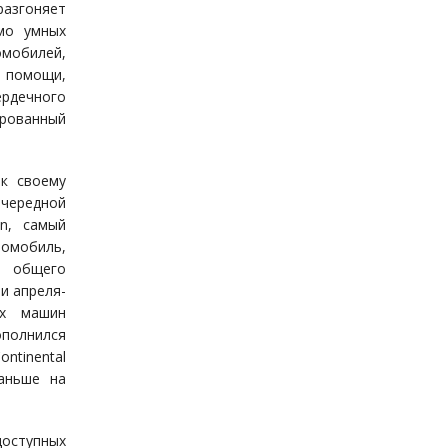
 разгоняет
мо умных
омобилей,
 помощи,
ердечного
ированный
к своему
очередной
on, самый
мобиль,
х общего
и апреля-
ых машин
полнился
ntinental
Раньше на
оступных