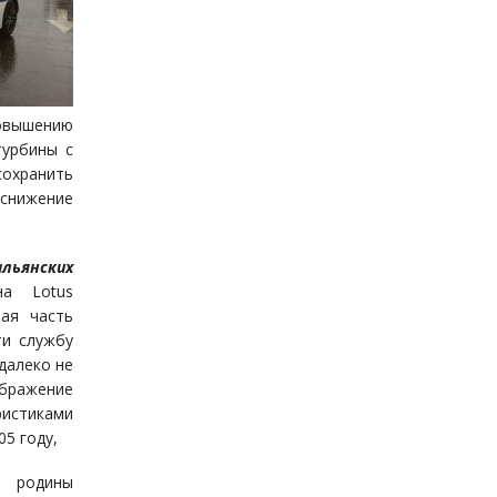
овышению
турбины с
охранить
 снижение
льянских
а Lotus
шая часть
ти службу
далеко не
бражение
истиками
05 году,
ы родины