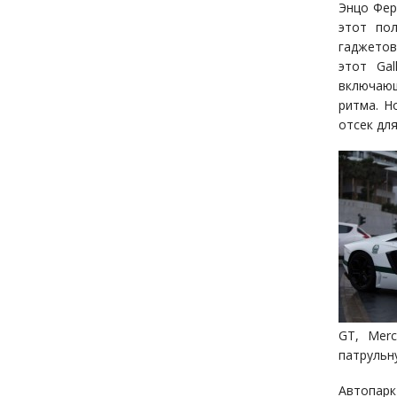
Энцо Фер
этот по
гаджетов
этот Ga
включающ
ритма. Н
отсек дл
GT, Merc
патрульн
Автопа