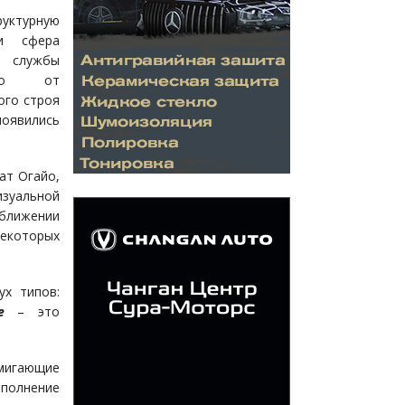
руктурную
 и сфера
 службы
имо от
ого строя
появились
ат Огайо,
зуальной
ближении
некоторых
ух типов:
е
– это
игающие
ополнение