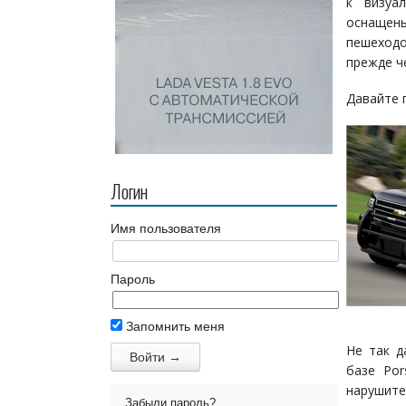
к визуа
оснащен
пешеход
прежде ч
Давайте 
Логин
Имя пользователя
Пароль
Запомнить меня
Не так 
базе Por
нарушите
Забыли пароль?