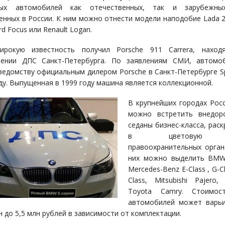
ых автомобилей как отечественных, так и зарубежны
енных в России. К ним можно отнести модели наподобие Lada 2
ord Focus или Renault Logan.
широкую известность получил Porsche 911 Carrera, наход
жении ДПС Санкт-Петербурга. По заявлениям СМИ, автомо
ведомству официальным дилером Porsche в Санкт-Петербурге Sp
оду. Выпущенная в 1999 году машина является коллекционной.
В крупнейших городах Рос
можно встретить внедор
седаны бизнес-класса, рас
в цветовую 
правоохранительных орган
них можно выделить BMW 
Mercedes-Benz E-Class , G-C
Class, Mitsubishi Pajero
Toyota Camry. Стоимос
автомобилей может варьи
н до 5,5 млн рублей в зависимости от комплектации.