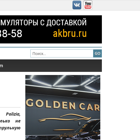
am
 Polizia,
лько не
рульную