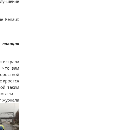
лучшение
е Renault
 полиция
гистрали
, что вам
коростной
е кроется
ной таким
й мысли —
т журнала