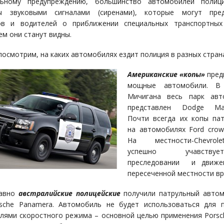
льному предупреждению, большинство автомобилей полиц
ы звуковыми сигналами (сиренами), которые могут пред
ов и водителей о приближении специальных транспортных 
ем они станут видны.
посмотрим, на каких автомобилях ездит полиция в разных стран
Американские «копы»
пред
мощные автомобили. В
Мичигана весь парк авт
представлен Dodge Ma
Почти всегда их копы па
на автомобилях Ford crown 
На местности-Chevrol
успешно учавст
преследовании и движ
пересеченной местности вр
давно
австралийские полицейские
получили патрульный автом
sche Panamera. Автомобиль не будет использоваться для 
лями скоростного режима – основной целью применения Porsc