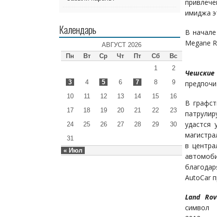
привлеч
имиджа э
Календарь
В начале
Megane R
АВГУСТ 2026
Пн
Вт
Ср
Чт
Пт
Сб
Вс
1
2
Чешские
3
4
5
6
7
8
9
предпочи
10
11
12
13
14
15
16
В графс
17
18
19
20
21
22
23
патрулир
удастся 
24
25
26
27
28
29
30
магистра
31
в центра
« Июл
автомоби
благодар
AutoCar пр
Land Rov
символ 