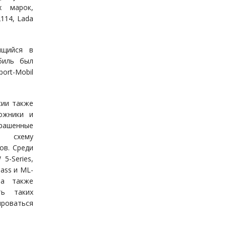
х марок,
114, Lada
ящийся в
биль был
ort-Mobil
сии также
ожники и
крашенные
схему
ов. Среди
5-Series,
lass и ML-
, а также
ть таких
роваться