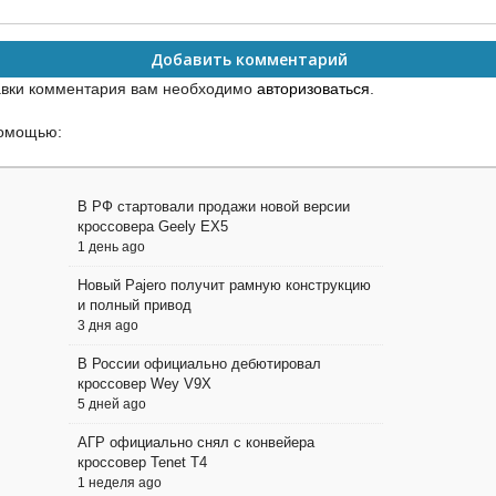
Добавить комментарий
авки комментария вам необходимо
авторизоваться
.
помощью:
В РФ стартовали продажи новой версии
кроссовера Geely EX5
1 день ago
Новый Pajero получит рамную конструкцию
и полный привод
3 дня ago
В России официально дебютировал
кроссовер Wey V9X
5 дней ago
АГР официально снял с конвейера
кроссовер Tenet T4
1 неделя ago