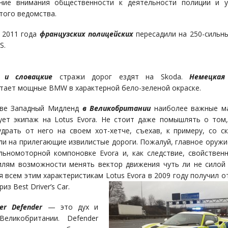
ение внимания общественности к деятельности полиции и у
того ведомства.
 2011 года
французских полицейских
пересадили на 250-сильны
S.
 и словацкие
стражи дорог ездят на Skoda.
Немецкая
тает мощные BMW в характерной бело-зеленой окраске.
тве Западный Мидленд
в
Великобритании
наиболее важные ма
ует экипаж на Lotus Evora. Не стоит даже помышлять о том
удрать от него на своем хот-хетче, съехав, к примеру, со с
ли на прилегающие извилистые дороги. Пожалуй, главное оружи
льномоторной компоновке Evora и, как следствие, свойствен
лям возможности менять вектор движения чуть ли не сило
я всем этим характеристикам Lotus Evora в 2009 году получил о
из Best Driver’s Car.
er Defender
— это дух и
Великобритании. Defender