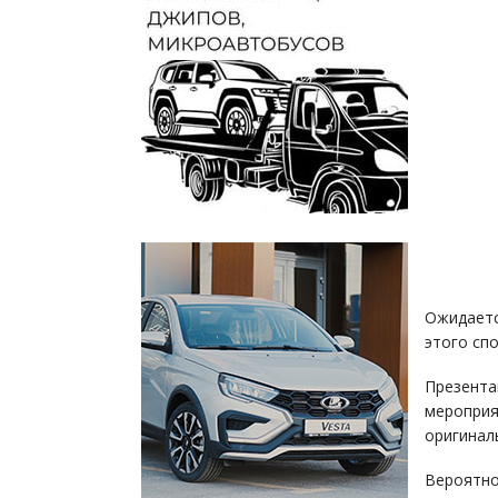
Ожидаетс
этого сп
Презент
меропри
оригинал
Вероятно