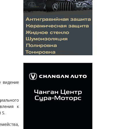
е видение
иального
вления к
 S.
емейства,