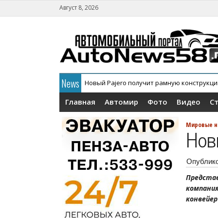
Август 8, 2026
News
Новый Pajero получит рамную конструкц
В России официально дебютировал кросс
Главная
Автомир
Фото
Видео
С
Мировые н
Нов
Опублик
Представ
компания
конвейер 