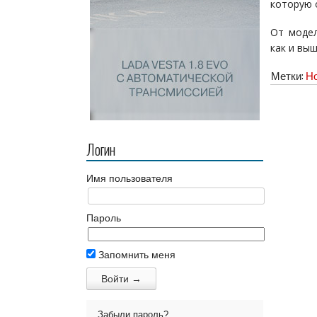
которую 
От модел
как и вы
Метки:
Но
Логин
Имя пользователя
Пароль
Запомнить меня
Забыли пароль?