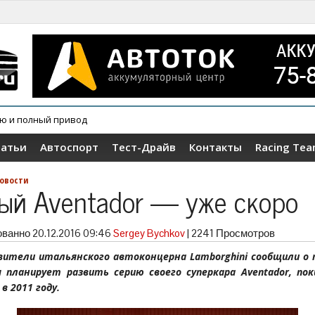
ию и полный привод
овер Wey V9X
татьи
Автоспорт
Тест-Драйв
Контакты
Racing Te
овости
ый Aventador — уже скоро
ованно
20.12.2016 09:46
Sergey Bychkov
|
2241 Просмотров
ители итальянского автоконцерна Lamborghini сообщили о
 планирует развить серию своего суперкара Aventador, по
в 2011 году.