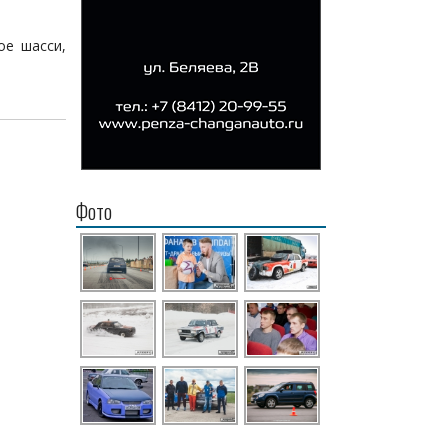
ое шасси,
Фото