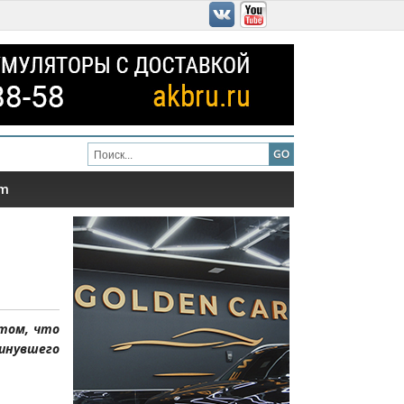
am
 том, что
кинувшего