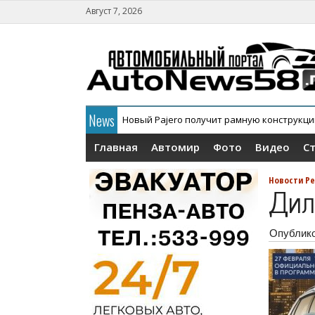
Август 7, 2026
News
Новый Pajero получит рамную конструкц
Главная
Автомир
Фото
Видео
С
Новости Ре
Дил
Опублик