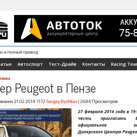
ию и полный привод
татьи
Автоспорт
Тест-Драйв
Контакты
Racing Te
гиона
ер Peugeot в Пензе
ованно
21.02.2014 11:12
Sergey Bychkov
|
2684 Просмотров
27 февраля 2014 года в 19
честь пригласить 
официальное от
Дилерского Центра Peugeo