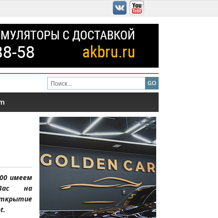
am
:00 имеем
Вас на
крытие
t.