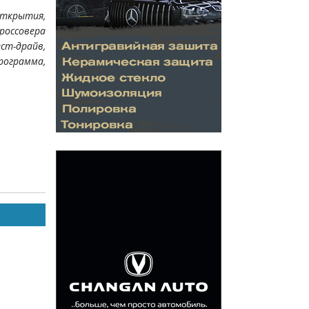
открытия,
оссовера
-драйв,
грамма,