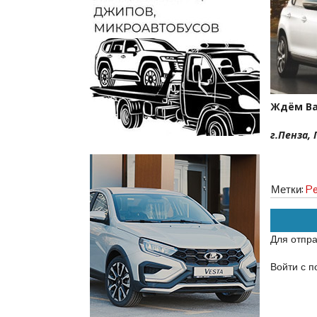
Ждём Ва
г.Пенза,
Метки:
Pe
Для отпр
Войти с 