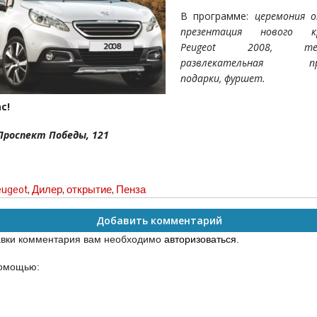
В программе:
церемония 
презентация нового кр
Peugeot 2008, тест
развлекательная про
подарки, фуршет.
с!
 Проспект Победы, 121
ugeot
,
Дилер
,
открытие
,
Пенза
Добавить комментарий
авки комментария вам необходимо
авторизоваться
.
помощью: