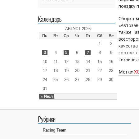
поездку п
Календарь
Сборка м
«Автозав
АВГУСТ 2026
также а
Пн
Вт
Ср
Чт
Пт
Сб
Вс
всестор
1
2
качеств
соответ
3
4
5
6
7
8
9
техничес
10
11
12
13
14
15
16
17
18
19
20
21
22
23
Метки:
X
24
25
26
27
28
29
30
31
« Июл
Рубрики
Racing Team