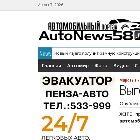
Август 7, 2026
News
Новый Pajero получит рамную конструкц
В России официально дебютировал кросс
Главная
Автомир
Фото
Видео
С
Мировые н
Выг
Опублик
XCITE п
автомоб