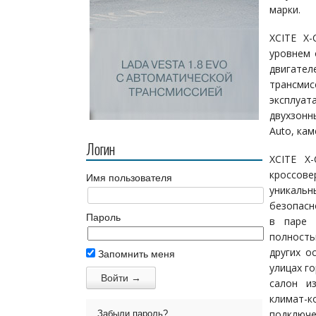
марки.
XCITE X
уровнем 
двигател
трансми
эксплуат
двухзонн
Auto, кам
Логин
XCITE X
кроссов
Имя пользователя
уникальн
безопасн
Пароль
в паре 
полность
других о
Запомнить меня
улицах г
салон и
климат-к
подключе
Забыли пароль?