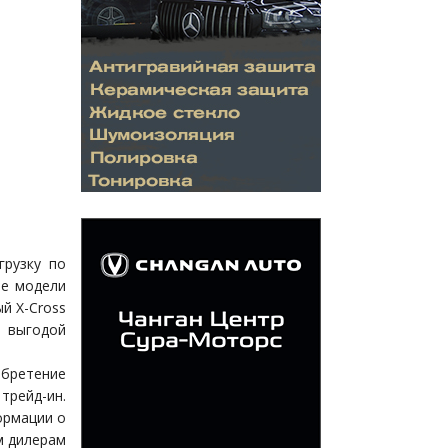
грузку по
бе модели
й X-Cross
 выгодой
бретение
трейд-ин.
ормации о
м дилерам