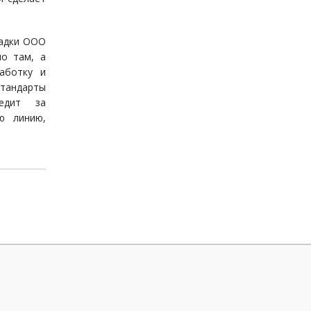
щадки ООО
но там, а
аботку и
тандарты
ледит за
ю линию,