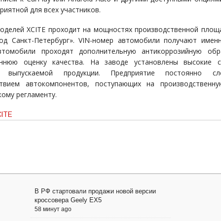
риятной для всех участников.
оделей XCITE проходит на мощностях производственной пло
од Санкт-Петербург». VIN-номер автомобили получают имен
втомобили проходят дополнительную антикоррозийную обр
оннюю оценку качества. На заводе установлены высокие с
а выпускаемой продукции. Предприятие постоянно с
ствием автокомпонентов, поступающих на производственну
кому регламенту.
CITE
В РФ стартовали продажи новой версии
кроссовера Geely EX5
58 минут ago