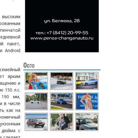
 высоким
ированным
упенчатой
едневной
ий пакет,
и Android
Фото
семейный
ет ярким
нащению и
 150 л.с.
 190 мм,
и в числе
ть как на
ономичный
ухзонным
3 дюйма с
и сделает