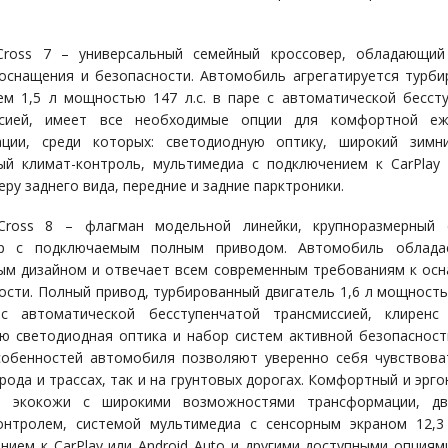
-Cross 7 – универсальный семейный кроссовер, обладающий
оснащения и безопасности. Автомобиль агрегатируется турб
ем 1,5 л мощностью 147 л.с. в паре с автоматической бесст
ссией, имеет все необходимые опции для комфортной еж
ации, среди которых: светодиодную оптику, широкий зимн
ый климат-контроль, мультимедиа с подключением к CarPlay 
еру заднего вида, передние и задние парктроники.
-Cross 8 – флагман модельной линейки, крупноразмерный 
ер с подключаемым полным приводом. Автомобиль облада
ым дизайном и отвечает всем современным требованиям к ос
ости. Полный привод, турбированный двигатель 1,6 л мощностью
с автоматической бесступенчатой трансмиссией, клиренс
ю светодиодная оптика и набор систем активной безопасност
собенностей автомобиля позволяют уверенно себя чувствова
орода и трассах, так и на грунтовых дорогах. Комфортный и эрг
з экокожи с широкими возможностями трансформации, дв
онтролем, системой мультимедиа с сенсорным экраном 12,
нием к CarPlay или Android Auto и другими доступными опциям