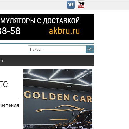
am
те
бретения