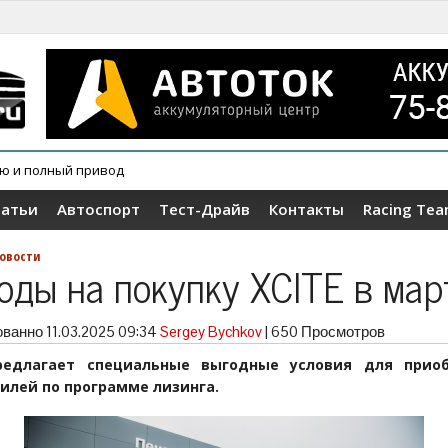
ию и полный привод
овер Wey V9X
татьи
Автоспорт
Тест-Драйв
Контакты
Racing Te
овости
оды на покупку XCITE в мар
ованно
11.03.2025 09:34
Sergey Bychkov
|
650 Просмотров
редлагает специальные выгодные условия для прио
илей по программе лизинга.