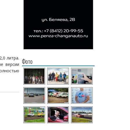
,0 литра.
Фото
е версии
олностью