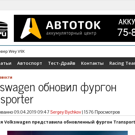
овер Wey V9X
ер Tenet T4
татьи
Автоспорт
Тест-Драйв
Контакты
Racing Te
овости
kswagen обновил фургон
sporter
ованно
09.04.2019 09:47
Sergey Bychkov
|
1576 Просмотров
я Volkswagen представила обновленный фургон Transporte