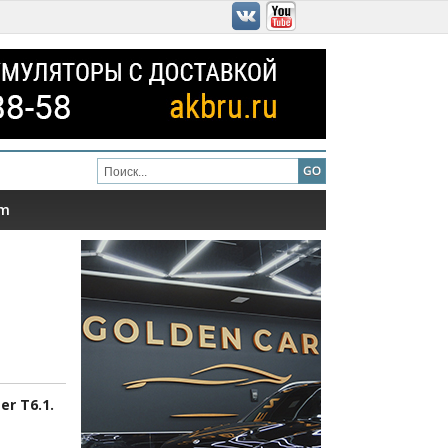
am
r T6.1.