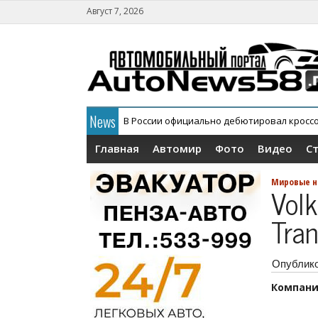
Август 7, 2026
News
В России официально дебютировал кросс
АГР официально снял с конвейера кроссов
Главная
Автомир
Фото
Видео
С
Мировые н
Vol
Tran
Опублик
Компани