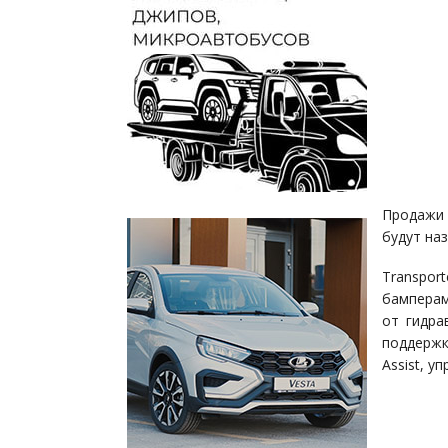
Продажи 
будут на
Transpo
бамперам
от гидра
поддержк
Assist, 