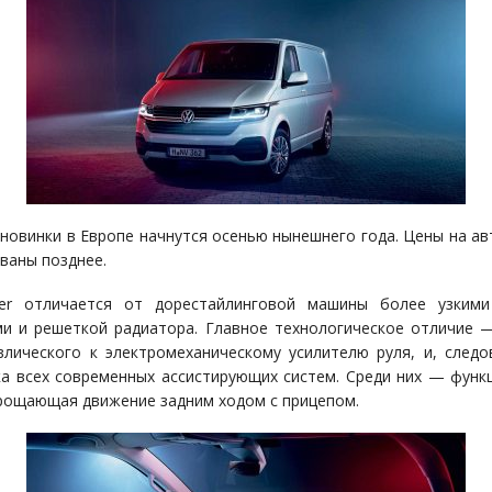
новинки в Европе начнутся осенью нынешнего года. Цены на а
званы позднее.
rter отличается от дорестайлинговой машины более узкими
и и решеткой радиатора. Главное технологическое отличие 
влического к электромеханическому усилителю руля, и, следо
а всех современных ассистирующих систем. Среди них — функци
упрощающая движение задним ходом с прицепом.