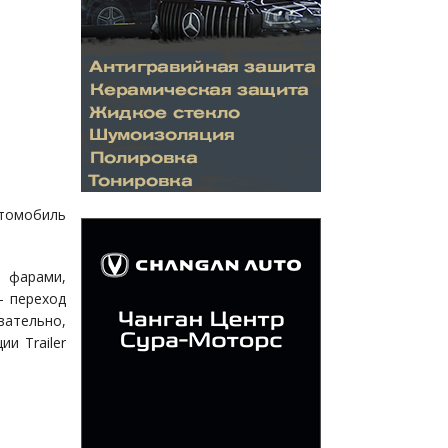
втомобиль
 фарами,
— переход
вательно,
и Trailer