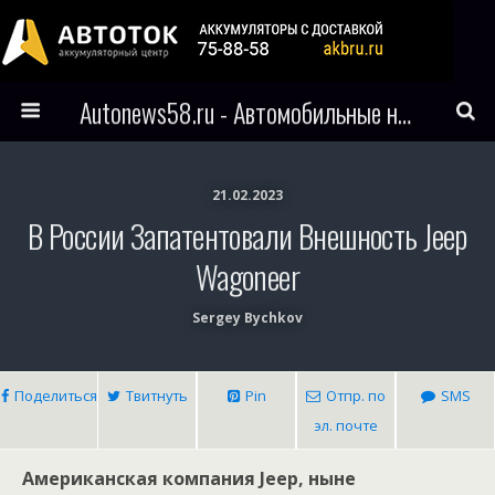
Autonews58.ru - Автомобильные новости Пензы и всего мира
21.02.2023
В России Запатентовали Внешность Jeep
Wagoneer
Sergey Bychkov
Поделиться
Твитнуть
Pin
Отпр. по
SMS
эл. почте
Американская компания Jeep, ныне