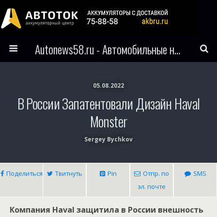
Autonews58.ru - Автомобильные новости Пензы и всего мира
05.08.2022
В России Запатентовали Дизайн Haval
Monster
Sergey Bychkov
Поделиться
Твитнуть
Pin
Отпр. по
SMS
эл. почте
Компания Haval защитила в России внешность