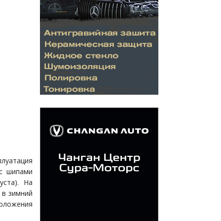
плуатация
 с шипами
уста). На
 в зимний
ложения