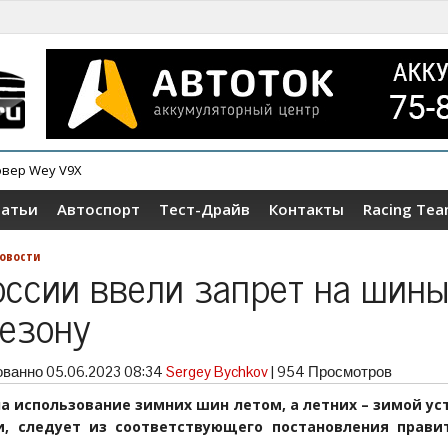
овер Wey V9X
ер Tenet T4
татьи
Автоспорт
Тест-Драйв
Контакты
Racing Te
овости
оссии ввели запрет на шины
сезону
ованно
05.06.2023 08:34
Sergey Bychkov
|
954 Просмотров
на использование зимних шин летом, а летних – зимой ус
и, следует из соответствующего постановления прави