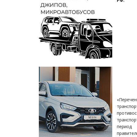
РФ.
«Перечен
транспор
противос
транспор
период
правител