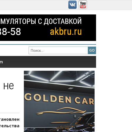
am
 не
тановлен
тельства