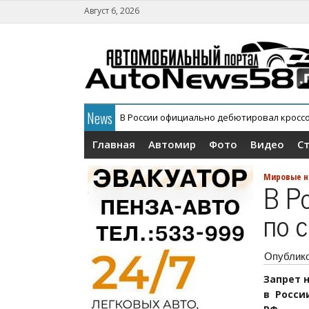
Август 6, 2026
News
В России официально дебютировал кросс
АГР официально снял с конвейера кроссов
Главная
Автомир
Фото
Видео
С
Мировые н
В Р
по 
Опублик
Запрет 
в Росси