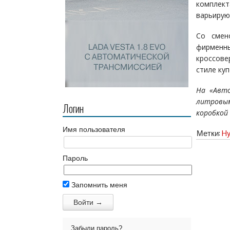
комплекта
варьируют
Со смен
фирменны
кроссове
стиле ку
На «Авто
литровым
Логин
коробкой
Имя пользователя
Метки:
Hy
Пароль
Запомнить меня
Забыли пароль?