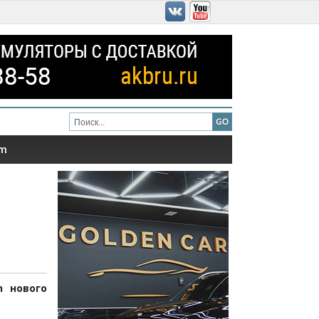
am
n нового