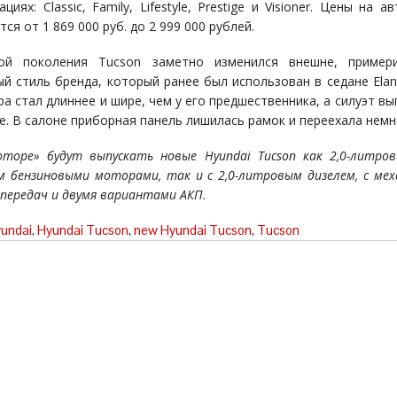
циях: Classic, Family, Lifestyle, Prestige и Visioner. Цены на 
ся от 1 869 000 руб. до 2 999 000 рублей.
ой поколения Tucson заметно изменился внешне, пример
й стиль бренда, который ранее был использован в седане Elant
ра стал длиннее и шире, чем у его предшественника, а силуэт вы
пе. В салоне приборная панель лишилась рамок и переехала немн
торе» будут выпускать новые Hyundai Tucson как 2,0-литров
 бензиновыми моторами, так и с 2,0-литровым дизелем, с мех
 передач и двумя вариантами АКП.
undai
,
Hyundai Tucson
,
new Hyundai Tucson
,
Tucson