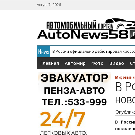
Август 7, 2026
News
В России официально дебютировал кросс
АГР официально снял с конвейера кроссов
Главная
Автомир
Фото
Видео
С
Мировые н
В Р
нов
Опублик
В Росси
поколен