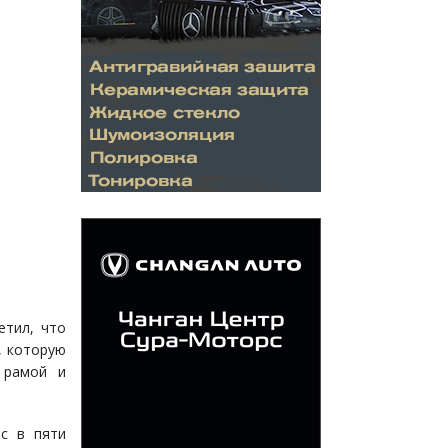
етил, что
, которую
 рамой и
 с в пяти