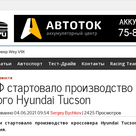
овер Wey V9X
ер Tenet T4
татьи
Автоспорт
Тест-Драйв
Контакты
Racing Te
овости
Ф стартовало производство
ого Hyundai Tucson
ованно
04.06.2021 09:54
Sergey Bychkov
|
2425 Просмотров
и стартовало производство кроссовера Hyundai Tucso
ия.