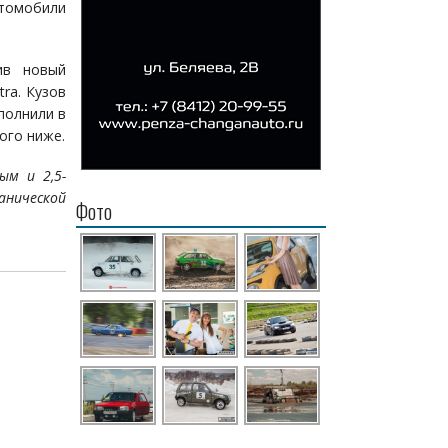
автомобили
ив новый
ra. Кузов
полнили в
ого ниже.
ым и 2,5-
анической
Фото