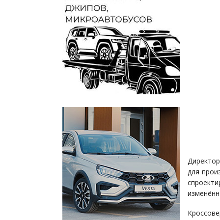
Директор
для прои
спроект
изменённ
Кроссове