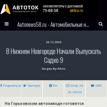
Autonews58.ru - Автомобильные новости Пензы и всего мира
26.12.2024
В Нижнем Новгороде Начали Выпускать
Садко 9
Sergey Bychkov
Поделиться
Твитнуть
Pin
Отпр. по
SMS
эл. почте
На Горьковском автозаводе готовятся