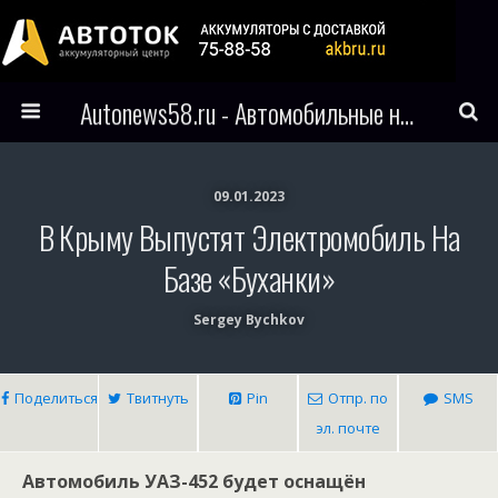
Autonews58.ru - Автомобильные новости Пензы и всего мира
09.01.2023
В Крыму Выпустят Электромобиль На
Базе «Буханки»
Sergey Bychkov
Поделиться
Твитнуть
Pin
Отпр. по
SMS
эл. почте
Автомобиль УАЗ-452 будет оснащён