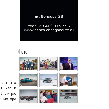
Фото
гает, что
ми, что и
,0 литра,
ба мотора