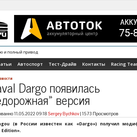
ию и полный привод
овер Wey V9X
татьи
Автоспорт
Тест-Драйв
Контакты
Racing Te
овости
aval Dargo появилась
едорожная» версия
ованно
11.05.2022 09:18
Sergey Bychkov
|
1573 Просмотров
agou (в России известен как «Dargo») получил мод
 Edition».