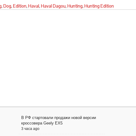
g
,
Dog
,
Edition
,
Haval
,
Haval Dagou
,
Hunting
,
Hunting Edition
В РФ стартовали продажи новой версии
кроссовера Geely EX5
3 часа ago