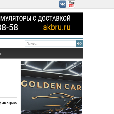
am
ификацию