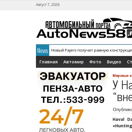
Август 7, 2026
News
Новый Pajero получит рамную конструкц
В России официально дебютировал кросс
Главная
Автомир
Фото
Видео
С
Мировые н
У H
«вн
Опублик
Haval D
«Hunting