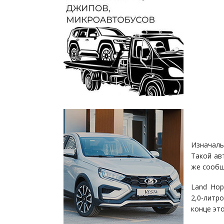
Изначаль
Такой ав
же сообщ
Land Hop
2,0-лит
конце это