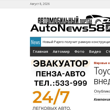
Август 8, 2026
News
Новый Pajero получит рамную конструкц
В России официально дебютировал кросс
Главная
Автомир
Фото
Видео
С
Мировые н
Toy
вне
Опублик
Компания