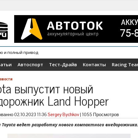
ию и полный привод
овер Wey V9X
татьи
Автоспорт
Тест-Драйв
Контакты
Racing Te
овости
ota выпустит новый
дорожник Land Hopper
ованно
02.10.2023 11:36
Sergey Bychkov
|
1055 Просмотров
 Toyota ведет разработку нового компактного внедорожника