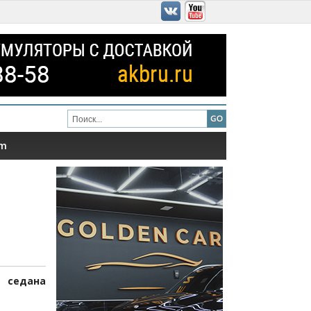
am
 седана