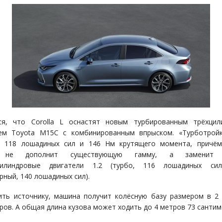
ся, что Corolla L оснастят новым турбированным трёхцил
лем Toyota M15C с комбинированным впрыском. «Турботройк
ь 118 лошадиных сил и 146 Нм крутящего момента, причём
т не дополнит существующую гамму, а заменит 
цилиндровые двигатели 1.2 (турбо, 116 лошадиных си
рный, 140 лошадиных сил).
ить источнику, машина получит колёсную базу размером в 2
ров. А общая длина кузова может ходить до 4 метров 73 сантим