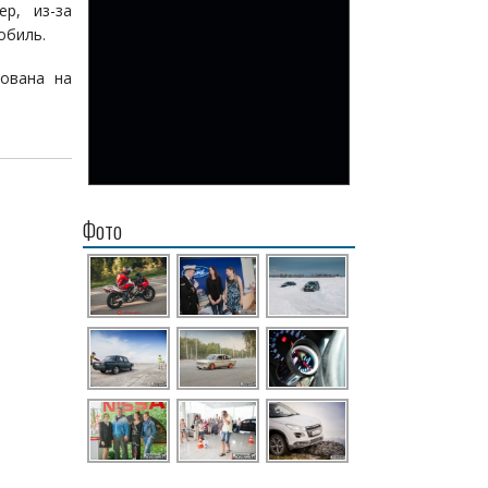
р, из-за
обиль.
рована на
Фото