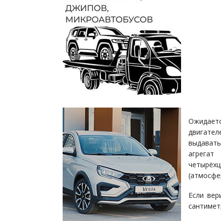
Ожидает
двигате
выдават
агрега
четырёх
(атмосфе
Если вер
сантимет