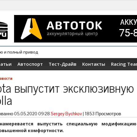
ию и полный привод
татьи
Автоспорт
Тест-Драйв
Контакты
Racing Te
овости
ota выпустит эксклюзивную
lla
ованно
05.05.2020 09:28
Sergey Bychkov
|
1853 Просмотров
 намеревается выпустить специальную модификацию
 повышенной комфортности.