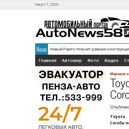
Август 7, 2026
News
Новый Pajero получит рамную конструкц
Главная
Автомир
Фото
Видео
С
Мировые н
Toy
Coro
Опублик
Toyota
Corolla