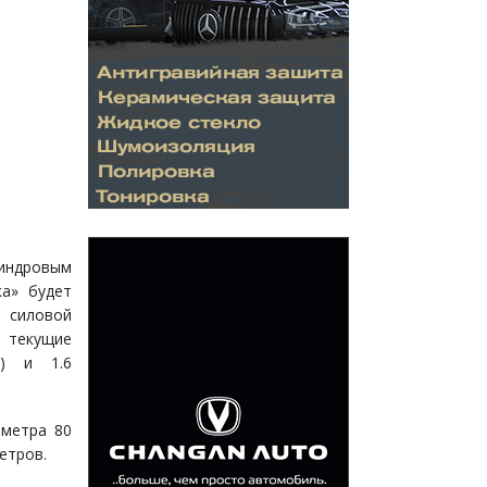
индровым
а» будет
 силовой
текущие
л) и 1.6
 метра 80
етров.