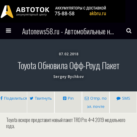
Autonews58.ru - Автомобильные новости Пензы и всего мира
07.02.2018
Toyota Обновила Офф-Роуд Пакет
Sergey Bychkov
Поделиться
Твитнуть
Pin
Отпр. по
SMS
эл. почте
Toyota вскоре представит новый пакет TRD Pro 4×4 2019 модельного
года.