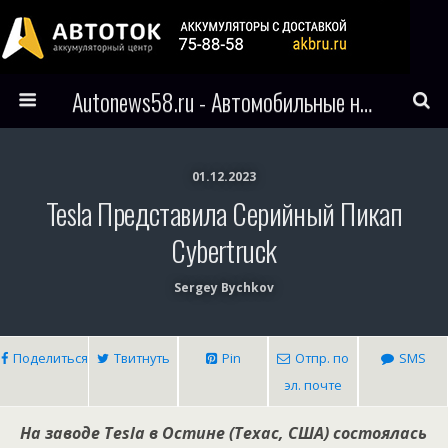
Autonews58.ru - Автомобильные новости Пензы и всего мира
01.12.2023
Tesla Представила Серийный Пикап
Cybertruck
Sergey Bychkov
Поделиться
Твитнуть
Pin
Отпр. по
SMS
эл. почте
На заводе Tesla в Остине (Техас, США) состоялась