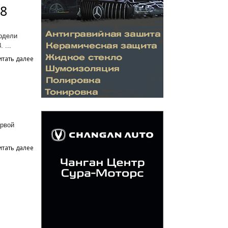
 8
модели
 ...
итать далее
ервой
итать далее