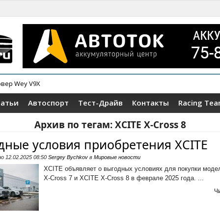
овер Wey V9X
ер Tenet T4
татьи
Автоспорт
Тест-Драйв
Контакты
Racing Te
Архив по тегам:
XCITE X-Cross 8
дные условия приобретения XCITE
но
12.02.2025 08:50
Sergey Bychkov
в
Мировые новости
XCITE объявляет о выгодных условиях для покупки моде
X-Cross 7 и XCITE X-Cross 8 в феврале 2025 года. ...
Ч