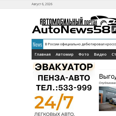
Август 6, 2026
News
В России официально дебютировал кросс
АГР официально снял с конвейера кроссов
Главная
Автомир
Фото
Видео
С
Выго
Опубликова