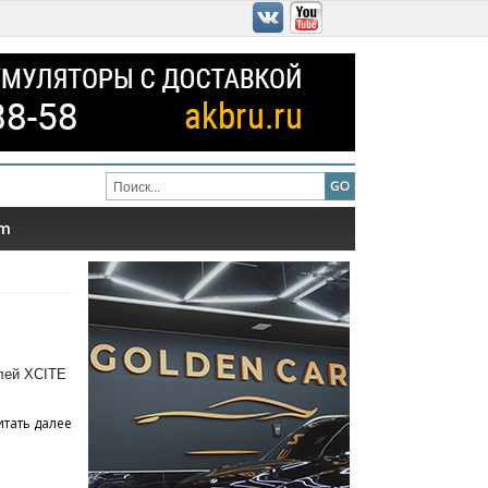
am
лей XCITE
итать далее