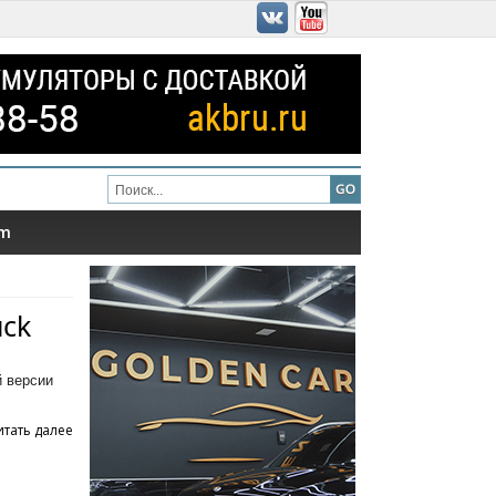
am
uck
й версии
итать далее