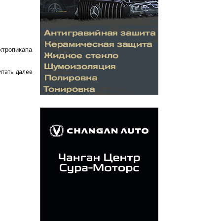
ктропикапа
итать далее