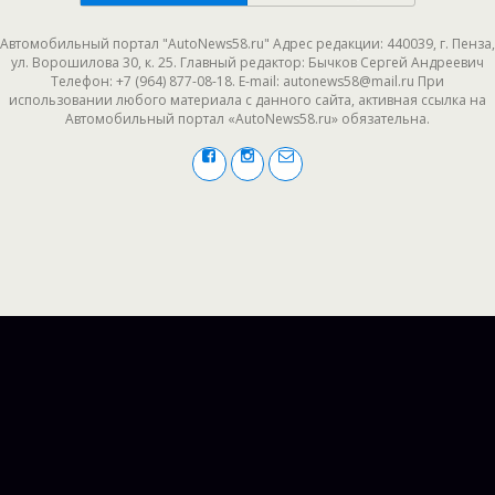
Автомобильный портал "AutoNews58.ru" Адрес редакции: 440039, г. Пенза,
ул. Ворошилова 30, к. 25. Главный редактор: Бычков Сергей Андреевич
Телефон: +7 (964) 877-08-18. E-mail: autonews58@mail.ru При
использовании любого материала с данного сайта, активная ссылка на
Автомобильный портал «AutoNews58.ru» обязательна.