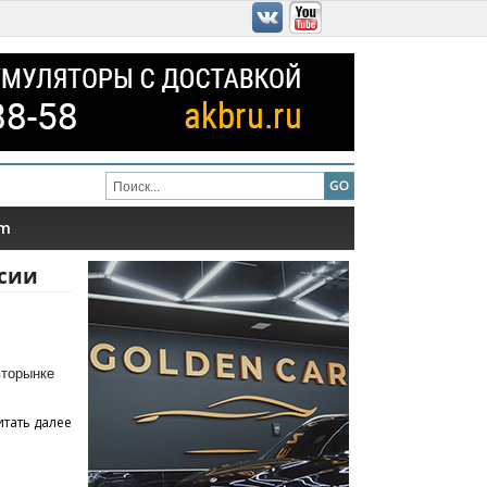
am
ссии
вторынке
итать далее