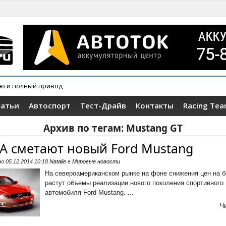
ию и полный привод
татьи
Автоспорт
Тест-Драйв
Контакты
Racing Te
Архив по тегам:
Mustang GT
А сметают новый Ford Mustang
но
05.12.2014 10:18
Natalie
в
Мировые новости
На североамериканском рынке на фоне снижения цен на б
растут объемы реализации нового поколения спортивного
автомобиля Ford Mustang. ...
Ч