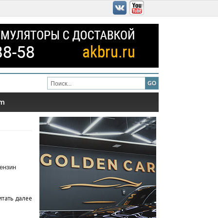
am
ензин
итать далее