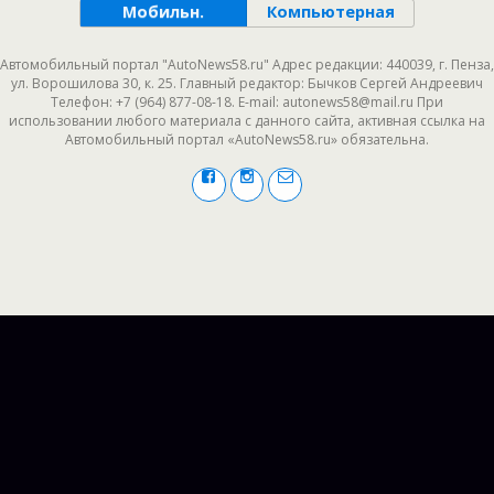
Мобильн.
Компьютерная
Автомобильный портал "AutoNews58.ru" Адрес редакции: 440039, г. Пенза,
ул. Ворошилова 30, к. 25. Главный редактор: Бычков Сергей Андреевич
Телефон: +7 (964) 877-08-18. E-mail: autonews58@mail.ru При
использовании любого материала с данного сайта, активная ссылка на
Автомобильный портал «AutoNews58.ru» обязательна.