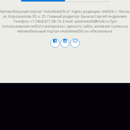
Автомобильный портал "AutoNews58.ru" Адрес редакции: 440039, г. Пенза,
ул. Ворошилова 30, к. 25. Главный редактор: Бычков Сергей Андреевич
Телефон: +7 (964) 877-08-18. E-mail: autonews58@mail.ru При
использовании любого материала с данного сайта, активная ссылка на
Автомобильный портал «AutoNews58.ru» обязательна.