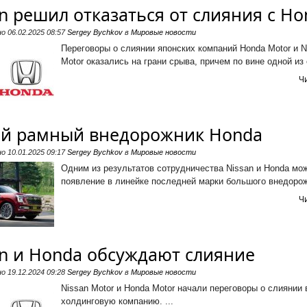
n решил отказаться от слияния с Ho
но
06.02.2025 08:57
Sergey Bychkov
в
Мировые новости
Переговоры о слиянии японских компаний Honda Motor и N
Motor оказались на грани срыва, причем по вине одной из с
Ч
й рамный внедорожник Honda
но
10.01.2025 09:17
Sergey Bychkov
в
Мировые новости
Одним из результатов сотрудничества Nissan и Honda мож
появление в линейке последней марки большого внедорожн
Ч
an и Honda обсуждают слияние
но
19.12.2024 09:28
Sergey Bychkov
в
Мировые новости
Nissan Motor и Honda Motor начали переговоры о слиянии
холдинговую компанию. ...