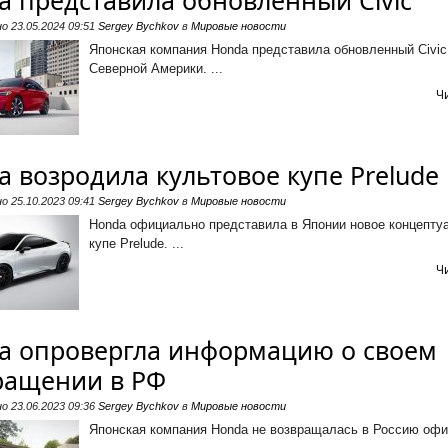
a представила обновленный Civic
но
23.05.2024 09:51
Sergey Bychkov
в
Мировые новости
Японская компания Honda представила обновленный Civic
Северной Америки. ...
Ч
a возродила культовое купе Prelude
но
25.10.2023 09:41
Sergey Bychkov
в
Мировые новости
Honda официально представила в Японии новое концепту
купе Prelude. ...
Ч
a опровергла информацию о своем
ращении в РФ
но
23.06.2023 09:36
Sergey Bychkov
в
Мировые новости
Японская компания Honda не возвращалась в Россию офи