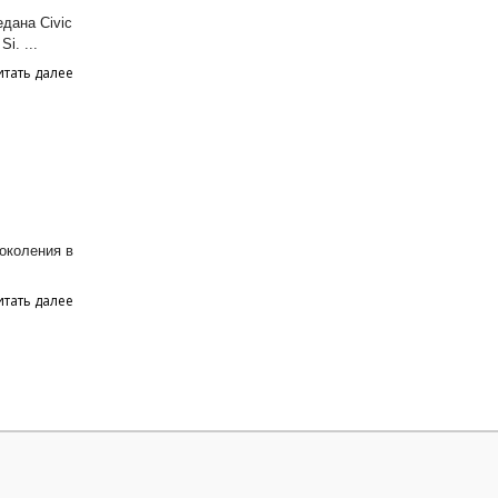
дана Civic
i. ...
итать далее
околения в
итать далее