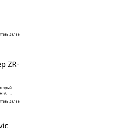
итать далее
р ZR-
оторый
-V. ...
итать далее
ic