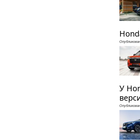
Hond
Опубликова
У Ho
верс
Опубликова