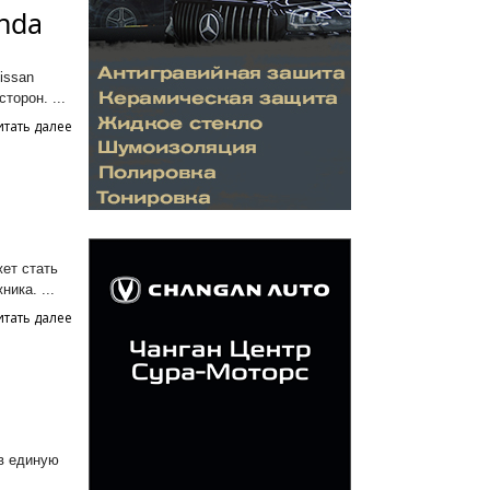
nda
issan
торон. ...
итать далее
ет стать
ика. ...
итать далее
 в единую