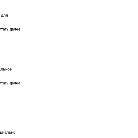
 для
итать далее
альное
итать далее
циально.