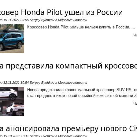
овер Honda Pilot ушел из России
но
19.11.2021 09:55
Sergey Bychkov
в
Мировые новости
Кроссовер Honda Pilot больше нельзя купить в России. ...
Ч
a представила компактный кроссове
но
12.11.2021 10:54
Sergey Bychkov
в
Мировые новости
Honda представила концептуальный кроссовер SUV RS, к
стал предвестником новой серийной компактной модели ZR
Ч
a анонсировала премьеру нового Civ
но
19.10.2021 10:11
Sergey Bychkov
в
Мировые новости