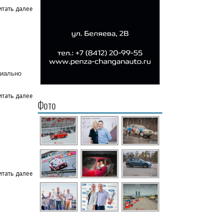
итать далее
циально
итать далее
Фото
итать далее