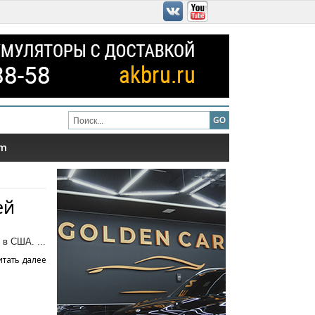
am
ей
в США. ...
итать далее