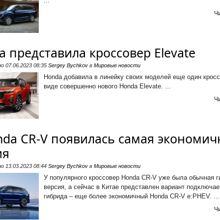
...
Ч
a представила кроссовер Elevate
но
07.06.2023 08:35
Sergey Bychkov
в
Мировые новости
Honda добавила в линейку своих моделей еще один кросс
виде совершенно нового Honda Elevate. ...
Ч
nda CR-V появилась самая экономич
ия
но
13.03.2023 08:44
Sergey Bychkov
в
Мировые новости
У популярного кроссовер Honda CR-V уже была обычная г
версия, а сейчас в Китае представлен вариант подключа
гибрида – еще более экономичный Honda CR-V e:PHEV. ...
Ч