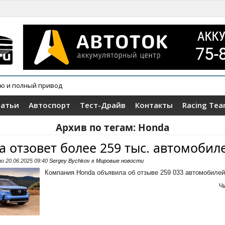
овер Wey V9X
татьи
Автоспорт
Тест-Драйв
Контакты
Racing Te
Архив по тегам:
Honda
a отзовет более 259 тыс. автомобил
но
20.06.2025 09:40
Sergey Bychkov
в
Мировые новости
Компания Honda объявила об отзыве 259 033 автомобилей 
Ч