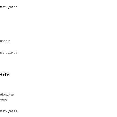
итать далее
овер в
итать далее
ная
ибридная
емого
итать далее