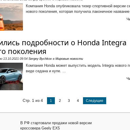
Компания Honda опубликовала тизер спортивной версии се
нового поколения, которая получила лаконичное название S
Ч
ились подробности о Honda Integra
го поколения
но
13.10.2021 09:54
Sergey Bychkov
в
Мировые новости
Компания Honda может выпустить модель Integra нового п
виде седана и купе. ...
Ч
Стр. 1 из 4
1
2
3
4
Следущие
В РФ стартовали продажи новой версии
кроссовера Geely EX5