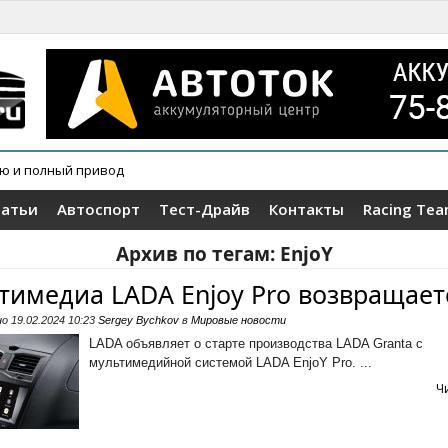
ию и полный привод
овер Wey V9X
татьи
Автоспорт
Тест-Драйв
Контакты
Racing Te
Архив по тегам:
EnjoY
тимедиа LADA Enjoy Pro возвращает
но
19.02.2024 10:23
Sergey Bychkov
в
Мировые новости
LADA объявляет о старте производства LADA Granta с
мультимедийной системой LADA EnjoY Pro. ...
Ч