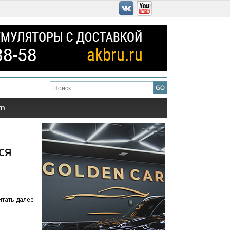
am
ся
итать далее