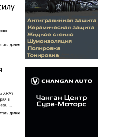
силу
ирают
итать далее
я
 и XRAY
рая в
ta. ...
итать далее