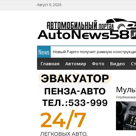
Август 9, 2026
News
Новый Pajero получит рамную конструкц
В России официально дебютировал кросс
Главная
Автомир
Фото
Видео
С
Муль
Опубликова