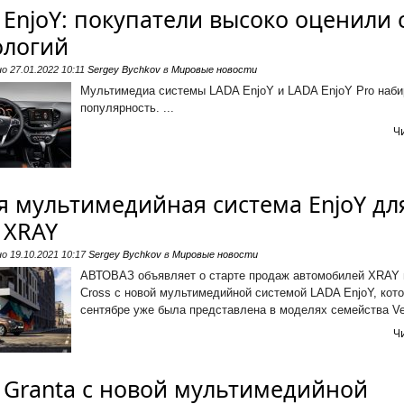
 EnjoY: покупатели высоко оценили 
ологий
но
27.01.2022 10:11
Sergey Bychkov
в
Мировые новости
Мультимедиа системы LADA EnjoY и LADA EnjoY Pro наб
популярность. ...
Ч
я мультимедийная система EnjoY дл
 XRAY
но
19.10.2021 10:17
Sergey Bychkov
в
Мировые новости
АВТОВАЗ объявляет о старте продаж автомобилей XRAY
Cross с новой мультимедийной системой LADA EnjoY, кото
сентябре уже была представлена в моделях семейства Ves
Ч
 Granta с новой мультимедийной