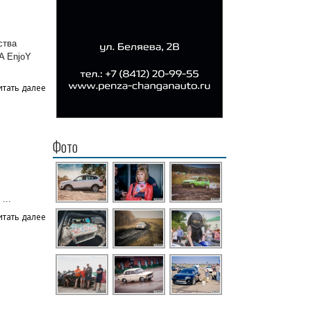
ства
A EnjoY
итать далее
Фото
...
итать далее