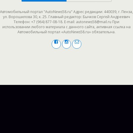
Автомобильный портал "AutoNews58.ru" Адрес редакции: 440039, г. Пенза,
ул. Ворошилова 30, к. 25. Главный редактор: Бычков Сергей Андреевич
Телефон: +7 (964) 877-08-18. E-mail: autonews58@mail.ru При
использовании любого материала с данного сайта, активная ссылка на
Автомобильный портал «AutoNews58.ru» обязательна.