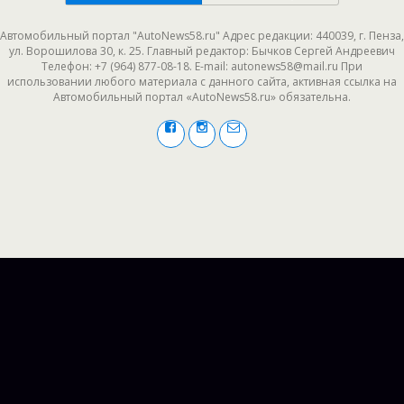
Автомобильный портал "AutoNews58.ru" Адрес редакции: 440039, г. Пенза,
ул. Ворошилова 30, к. 25. Главный редактор: Бычков Сергей Андреевич
Телефон: +7 (964) 877-08-18. E-mail: autonews58@mail.ru При
использовании любого материала с данного сайта, активная ссылка на
Автомобильный портал «AutoNews58.ru» обязательна.