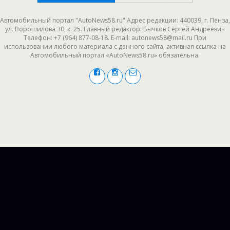
Автомобильный портал "AutoNews58.ru" Адрес редакции: 440039, г. Пенза,
ул. Ворошилова 30, к. 25. Главный редактор: Бычков Сергей Андреевич
Телефон: +7 (964) 877-08-18. E-mail: autonews58@mail.ru При
использовании любого материала с данного сайта, активная ссылка на
Автомобильный портал «AutoNews58.ru» обязательна.